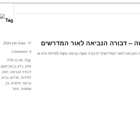
Tag
ה – דבורה הנביאה לאור המדרשים
17 אוק 2024
Date:
0
Comment:
יאה לאור המדרשים "וּדְבוֹרָה אִשָּׁה נְבִיאָה אֵשֶׁת לַפִּידוֹת הִיא שׁ
און בן פלת
,
Tag:
אלון
,
ברק בן אבינועם
,
דבורה הנביאה
,
חווה
,
לפידות
,
מדרש
,
נביא
,
נביאה
,
סיסרא
,
עץ
,
שופטת
,
תמר