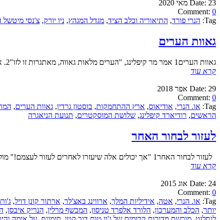
23 מאי 2020
Date:
Comment:
0
Tag:
הנרי פורד
,
התיאוריה וכלב הציד
,
מגדל המגהץ
,
ניו יורק
,
צ'נסי מיטשל ד
גאוות הערים
גאוות הערים1 אמר מר קיפלינג, "הערים מלאות גאווה, מאתגרות זו לזו"2. אף־על־פי־כן. ניו יורק ה
קרא עוד
29 אפר 2018
Date:
Comment:
0
Tag:
או. הנרי
,
אודיאוס
,
ארץ ההתחמקות
,
בוסטון גרדין
,
גאוות הערים
,
המרק
הראשים
,
רודיארד קיפלינג
,
שלושת המוסקטרים
,
תנועת הניאגרה
לעזור לבחור האחר
לעזור לבחור האחר1 "אך יכולים אלה שיעזרו לאחרים לעזור לעצמם!" מולבוני2 א' זה הסיפור
קרא עוד
24 אוג 2015
Date:
Comment:
0
Tag:
או. הנרי
,
אטה
,
אידיליות המלך
,
ארווינג באצ'לר
,
ארתור קונן דויל
,
ג'ורג
יותר
,
הכלב והמערכון
,
הלורד אלפרד טניסון
,
המכשף מרלין
,
הנריק איבסן
,
ה
לנסלוט
,
מורשת מדורות קדומים של ג'ון טום דוב קטן
,
סימונס
,
על אימה והיסט