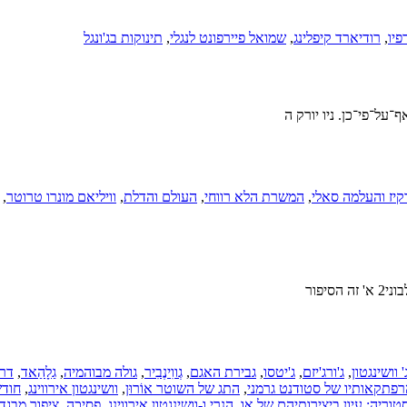
פיו
,
רודיארד קיפלינג
,
שמואל פיירפונט לנגלי
,
תינוקות בג'ונגל
יז והעלמה סאלי
,
המשרת הלא רווחי
,
העולם והדלת
,
וויליאם מונרו טרוטר
,
' וושינגטון
,
ג'ורג'יזם
,
ג'יטסו
,
גבירת האגם
,
גְווִינֶבִיר
,
גולה מבוהמיה
,
גַלָהַאד
,
דרכ
רפתקאותיו של סטודנט גרמני
,
התג של השוטר אוֹרוּן
,
וושינגטון אירווינג
,
חודש
וריה: עיון ביצירותיהם של או. הנרי ו-וושינגטון אירווינג
,
פסיכה
,
ציפור מבגד