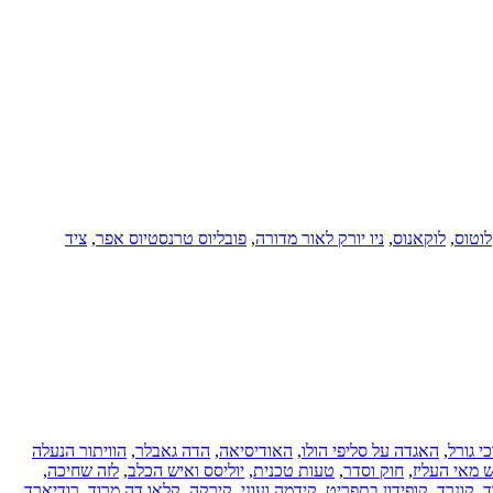
לוטוס
,
לוקאנוס
,
ניו יורק לאור מדורה
,
פובליוס טרנסטיוס אפר
,
ציד
י גורל
,
האגדה על סליפי הולו
,
האודיסיאה
,
הדה גאבלר
,
הוויתור הנעלה
 מאי העליז
,
חוק וסדר
,
טעות טכנית
,
יוליסס ואיש הכלב
,
לזה שחיכה
,
ד
,
קונרד
,
קופידון בתפריט
,
קידמה ועוני
,
קירקה
,
קלאו דה מרוד
,
רודיארד