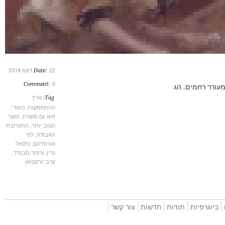
22 דצמ 2018
Date:
0
Comment:
ארץ
Tag:
ההתחמקות
,
באורי
,
הוא גם משרת
,
הקוני
הטוב יותר
,
התערובת
האבודה
,
לפי
אורותיהם
,
נתנאל
גרין
,
ציפור מבגדד
,
קרב יורקטואן
וגרפיות
תודות
חדשות
צור קשר