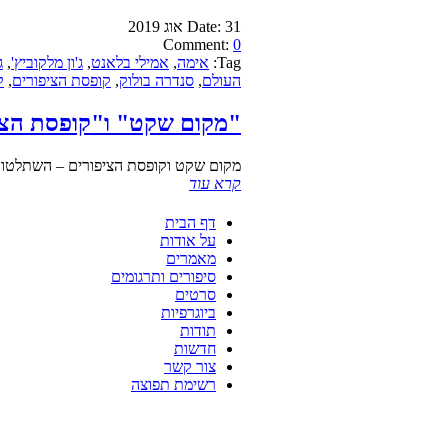
31 אוג 2019
Date:
Comment:
0
Tag:
אימה
,
אמילי בלאנט
,
ג'ון מלקוביץ'
,
ג
העולם
,
סנדרה בולוק
,
קופסת הציפורים
,
ק
"מקום שקט" ו"קופסת הצי
מקום שקט וקופסת הציפורים – השתלטותו
קרא עוד
דף הבית
על אודות
מאמרים
סיפורים ותרגומים
סרטים
ביוגרפיות
תודות
חדשות
צור קשר
רשימת תפוצה