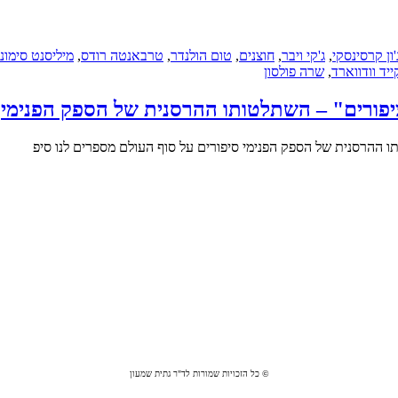
'ון קרסינסקי
,
ג'קי ויבר
,
חוצנים
,
טום הולנדר
,
טרבאנטה רודס
,
מיליסנט סימונ
ייד וודווארד
,
שרה פולסון
פורים" – השתלטותו ההרסנית של הספק הפנימי
 ההרסנית של הספק הפנימי סיפורים על סוף העולם מספרים לנו סיפ
© כל הזכויות שמורות לד"ר גתית שמעון