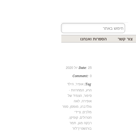
צור קשר
הספרות ואנחנו
25 יול 2020
Date:
0
Comment:
אופיר
,
הילד
Tag:
הרע
,
המחרוזת -
סיפור
,
הצמיד של
אופירה
,
לאה
גולדברג
,
מופסן
,
ספר
מלכים
,
ציידי
הטרולים
,
קופיקו
,
רבקה מגן
,
תמר
בורנשטיין־לזר