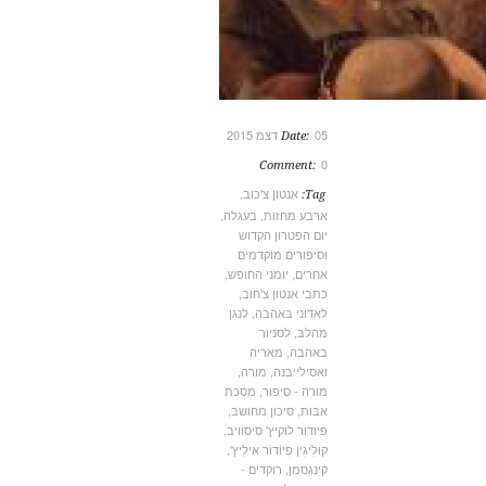
05 דצמ 2015
Date:
0
Comment:
אנטון צ'כוב
,
Tag:
ארבע מחזות
,
בעגלה
,
יום הפטרון הקדוש
וסיפורים מוקדמים
אחרים
,
יומני החופש
,
כתבי אנטון צ'חוב
,
לאדוני באהבה
,
לנגן
מהלב
,
לסניור
באהבה
,
מאריה
ואסילייבנה
,
מורה
,
מורה - סיפור
,
מסכת
אבות
,
סיכון מחושב
,
פיודור לוּקיץ' סיסוויב
,
קוּלִיגִין פְיוֹדוֹר אִילִיץ'
,
קינגסמן
,
רוקדים -