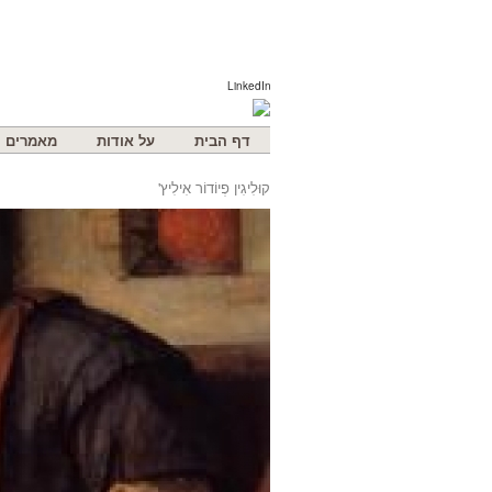
LinkedIn
דף הבית
על אודות
מאמרים
קוּלִיגִין פְיוֹדוֹר אִילִיץ'