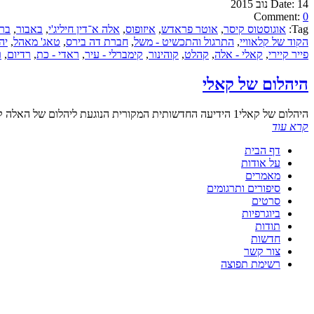
14 נוב 2015
Date:
Comment:
0
Tag:
אוגוסטוס קיסר
,
אוטר פראדש
,
איזופוס
,
אלה א־דין חיליג'י
,
באבור
,
ברנ
הקוד של קלאוויי
,
התרגול והתכשיט - משל
,
חברת דה בירס
,
טאג' מאהל
,
יה
פייר קיירי
,
קאלי - אלה
,
קהלט
,
קוהינור
,
קימברלי - עיר
,
ראדי - כת
,
רדיום
,
ר
היהלום של קאלי
היהלום של קאלי1 הידיעה החדשותית המקורית הנוגעת ליהלום של האלה קאלי נמסרה לעורך הלילה2. הוא חייך והחז
קרא עוד
דף הבית
על אודות
מאמרים
סיפורים ותרגומים
סרטים
ביוגרפיות
תודות
חדשות
צור קשר
רשימת תפוצה