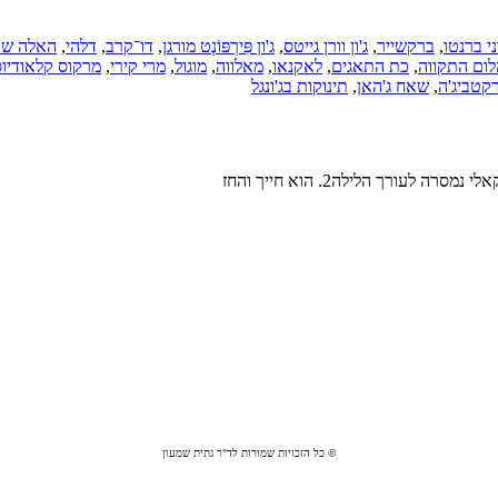
י ברנטו
,
ברקשייר
,
ג'ון וורן גייטס
,
ג'ון פִּירְפּוֹנְט מורגן
,
דו־קרב
,
דלהי
,
האלה שא
לום התקווה
,
כת התאגים
,
לאקנאו
,
מאלווה
,
מוגול
,
מרי קירי
,
מרקוס קלאודיו
קטביג'ה
,
שאח ג'האן
,
תינוקות בג'ונגל
© כל הזכויות שמורות לד"ר גתית שמעון