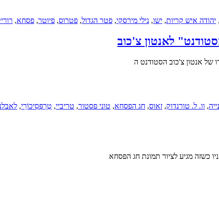
יהודה איש קריות
,
ישו
,
נילי מירסקי
,
פטר הגדול
,
פטרוס
,
פיוטר
,
פסחא
,
רורי
סטודנט" לאנטון צ'כוב
ו של אנטון צ'כוב הסטודנט ה
ייה
,
וו. ל. טורנדוק
,
זאוס
,
חג הפסחא
,
טוני פסטור
,
טריביי
,
טֶרְפְּסִיכוֹרֵי
,
לאבלנ