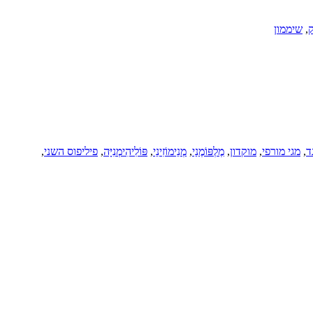
ק
,
שיממון
ד
,
מגי מורפי
,
מוקדון
,
מֶלְפּוֹמֶנַי
,
מְנֵימוֹזִינֵי
,
פּוֹלִיהִימְנִיָּה
,
פיליפוס השני
,