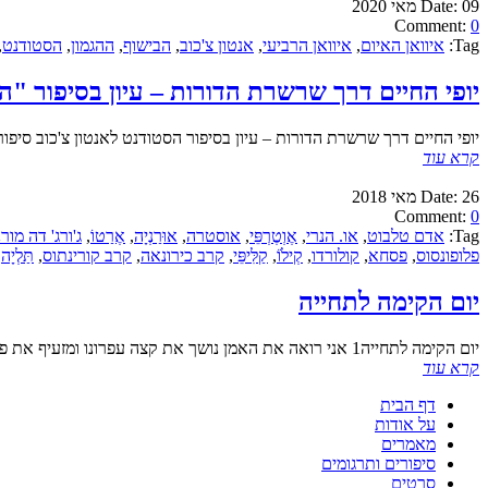
09 מאי 2020
Date:
Comment:
0
Tag:
איוואן האיום
,
איוואן הרביעי
,
אנטון צ'כוב
,
הבישוף
,
ההגמון
,
הסטודנט
,
יופי החיים דרך שרשרת הדורות – עיון בסיפור "ה
יופי החיים דרך שרשרת הדורות – עיון בסיפור הסטודנט לאנטון צ'כוב סיפור
קרא עוד
26 מאי 2018
Date:
Comment:
0
Tag:
אדם טלבוט
,
או. הנרי
,
אֶוְטֶרְפֵּי
,
אוסטרה
,
אוּרַנְיָה
,
אֶרַטוֹ
,
ג'ורג' דה מורנ
פלופונסוס
,
פסחא
,
קולורדו
,
קְילֹוֹ
,
קַלִּיפֵּי
,
קרב כירונאה
,
קרב קורינתוס
,
תַּלְיָה
יום הקימה לתחייה
יום הקימה לתחייה1 אני רואה את האמן נושך את קצה עפרונו ומזעיף את פניו כשזה מגיע לציור תמונת חג הפסחא
קרא עוד
דף הבית
על אודות
מאמרים
סיפורים ותרגומים
סרטים