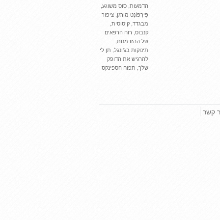
הדמעות
,
סוס משוגע
,
פִּירְפּוֹנְט מורגן
,
ציפור
מבגדד
,
קיסוסית
,
קנבוס
,
רוח הרפאים
של ההזדמנות
,
תינוקות בג'ונגל
,
תן לי
להרגיש את הדופק
שלך
,
תפוח הספינקס
ר קשר