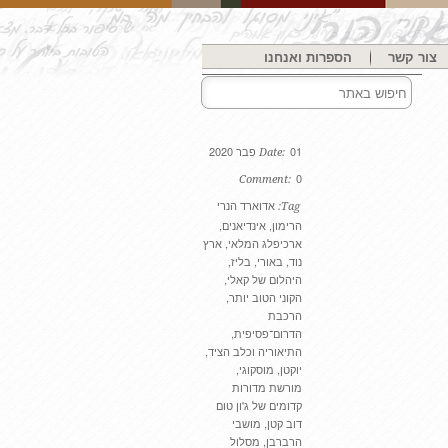
צור קשר
הספרות ואנחנו
01 פבר 2020
Date:
0
Comment:
אדוארד הנרי
Tag:
הרימון
,
אינדיאנים
,
ארכיפלג המלאי
,
ארץ
נוד
,
באורי
,
בליז
,
היהלום של קאלי
,
הקוני הטוב יותר
,
הרכבת
הדרום־פסיפית
,
התיאוריה וכלב הציד
,
יוקטן
,
מוסקוגי
,
מורשת מדורות
קדומים של ג'ון טום
דוב קטן
,
מושבי
הרברבן
,
מסלול