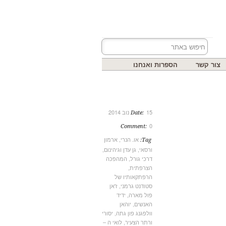
צור קשר
הספרות ואנחנו
15 נוב 2014
Date:
0
Comment:
או. הנרי
,
ארמון
Tag:
ורסאי
,
גן עדן וגיהינום
,
דרכי גורל
,
המהפכה
הצרפתית
,
הרפתקאותיו של
סטודנט גרמני
,
ז'אן
פול מארה
,
ידיד
האנשים
,
יוהאן
וולפגנג פון גתה
,
יסורי
ורתר הצעיר
,
לואי ה –