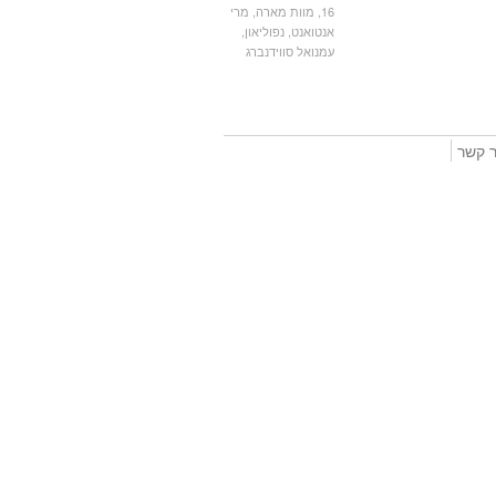
16
,
מוות מארה
,
מרי
אנטואנט
,
נפוליאון
,
עמנואל סווידנברג
ר קשר