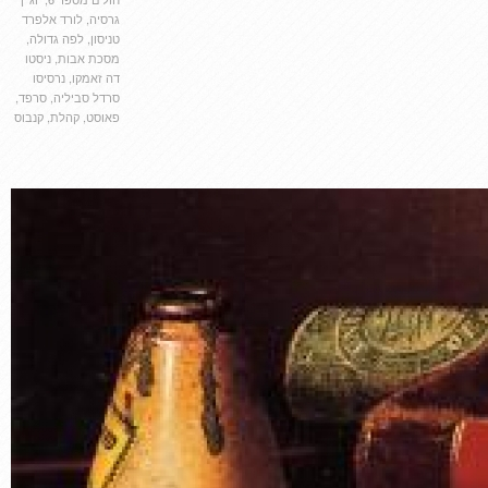
גרסיה
,
לורד אלפרד
טניסון
,
לפה גדולה
,
מסכת אבות
,
ניסטו
דה זאמקו
,
נרסיסו
סרדל סביליה
,
סרפד
,
פאוסט
,
קהלת
,
קנבוס