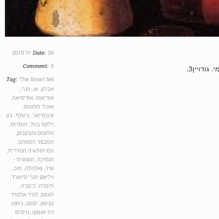
26 יול 2015
Date:
0
Comment:
,
The Smart Set
Tag:
אבלון
,
או. הנרי
,
אודיאוס
,
אודיסיאה
,
אוכלי הלוטוס
,
אַ‏יְנְהַ‏רְיַ‏אר
,
ביוולף
,
ג'ון
וילקס בות'
,
הומרוס
,
הלוטוס והבקבוק
,
המבצר המוזהב
,
המיתולוגיה הנורדית
,
הנסיכה
,
הסנונית -
שיר
,
וָ‏אלְהַ‏לַ‏ה
,
וזוב
,
ויליאם הנרי סיוארד
,
חימֶרה
,
כִימֶרָה
,
לוטוס
,
לורד אלפרד
טניסון
,
לנסט
,
ניסטו
דה זאמקו
,
נרסיסו