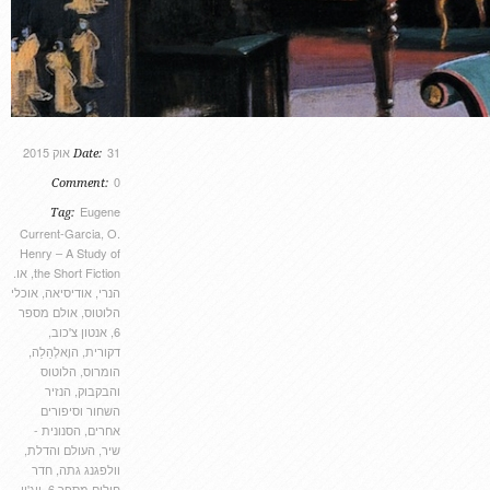
31 אוק 2015
Date:
0
Comment:
Eugene
Tag:
Current-Garcia
,
O.
Henry – A Study of
the Short Fiction
,
או.
הנרי
,
אודיסיאה
,
אוכלי
הלוטוס
,
אולם מספר
6
,
אנטון צ'כוב
,
דקורית
,
הוָ‏אלְהַ‏לַ‏ה
,
הומרוס
,
הלוטוס
והבקבוק
,
הנזיר
השחור וסיפורים
אחרים
,
הסנונית -
שיר
,
העולם והדלת
,
וולפגנג גתה
,
חדר
חולים מספר 6
,
יוג'ין