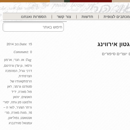
בים לצופית
חדשות
צור קשר
הספרות ואנחנו
ן אירווינג
15 נוב 2014
Date:
0
Comment:
צרים סיפורים
או. הנרי
,
ארמון
Tag:
ורסאי
,
גן עדן וגיהינום
,
דרכי גורל
,
המהפכה
הצרפתית
,
הרפתקאותיו של
סטודנט גרמני
,
ז'אן
פול מארה
,
ידיד
האנשים
,
יוהאן
וולפגנג פון גתה
,
יסורי
ורתר הצעיר
,
לואי ה –
16
,
מוות מארה
,
מרי
אנטואנט
,
נפוליאון
,
עמנואל סווידנברג