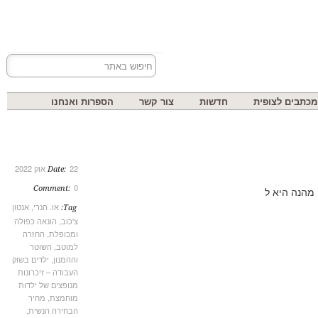
בים לצופית
חדשות
צור קשר
הספרות ואנחנו
22 אוק 2022
Date:
0
Comment:
נה היא ל
או. הנרי
,
אנטון
Tag:
צ'כוב
,
הונאה כפולה
ומכופלת
,
החזרה
למוטב
,
השוטר
וההמנון
,
ילדים בשוק
העבודה – זיכרונות
מנופצים של ילדות
מוחמצת
,
מחיר
הבחירה הנשית
,