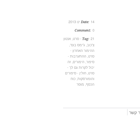
14 ינו 2013
Date:
0
Comment:
21 - סרט
,
אנטון
Tag:
צ'כוב
,
ג'ימס בונד
,
ההימור האחרון -
סרט
,
ההתערבות -
סיפור
,
הימורים
,
זה
יכול לקרות גם לך -
סרט
,
חולין - סיפורים
והומורסקות
,
כוח
הכסף
,
מוסר
ר קשר