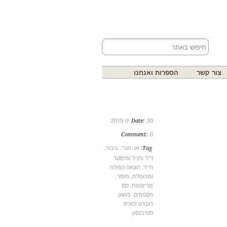
צור קשר
הספרות ואנחנו
20 ינו 2019
Date:
0
Comment:
או. הנרי
,
גיבור
,
Tag:
ד"ר ג'קיל ומיסטר
הייד
,
הונאה כפולה
ומכופלת
,
מוסר
,
מריונטות
,
סם
הקסמים
,
פושע
,
רוברט לואיס
סטיבנסון