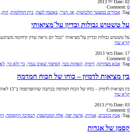
02 יול 2013
Date:
Comment:
0
Tag:
אבודים במצעד תלבושות
,
או. הנרי
,
באטמן לנצח
,
בית החלומות
,
הוק
,
על טשטוש גבולות ובדיון על־מציאותי
על טשטוש גבולות ובדיון על־מציאותי "בכל יום נראה שדון קיחוטה משתגע ע
קרא עוד
17 מאי 2013
Date:
Comment:
0
Tag:
אבא מצחיקון
,
דימיון
,
האחות בטי
,
הסיפור שאינו נגמר
,
כך ולא כך
,
לאה
בין מציאות לדמיון – כוחו של הכוח המדמה
בין מציאות לדמיון – כוחו של הכוח המדמה בכתבה שהתפרסמה ב־15 לאוקטובר 2010 עם סופרת ומשוררת הילד
קרא עוד
03 מרץ 2013
Date:
Comment:
0
Tag:
אבק כוכבים
,
אגדות
,
אישה יפה
,
אלה המכושפת
,
הנסיכה הקסומה
,
הק
קסמן של אגדות