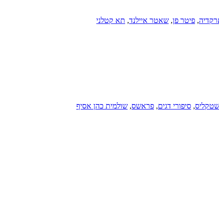
רקדיה
,
פיטר פן
,
שאטר איילנד
,
תא קטלני
 שטקליס
,
סיפורי דגים
,
פראשס
,
שולמית כהן אסיף