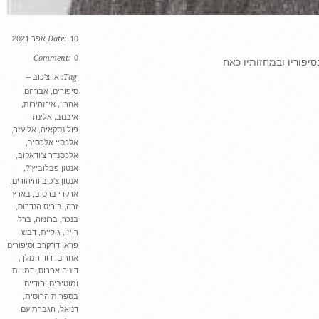
10 אפר 2021
Date:
0
Comment:
וריו ובמחזותיו כאח
א. צ'כוב –
Tag:
סיפורים
,
אברהם
,
אהרון
,
אי־זהירות
,
איבנוב
,
אלינה
פולונסקאיה
,
אליעזר
,
אלכסיי אלכסיב
,
אלכסנדר צ'ודאקוב
,
אנטון פבלוביץ'?
,
אנטון צ'כוב והיהודים
,
ארקדי ברטוב
,
בארץ
זרה
,
בוריס הנדרוס
,
בנכר
,
ברונזה
,
ברל
רויזן
,
גוליית
,
דבש
פרא
,
דו־קרב וסיפורים
אחרים
,
דוד המלך
,
דוניה אפרוס
,
דמויות
ומוטיבים יהודיים
בספרות הרוסית
,
דניאל
,
הגברת עם