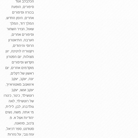
הכלבלב ועוד
סיפורים
,
הופעת
בכורה וסיפורים
אחרים
,
הזמן החדש
,
המלך דוד
,
המלך
שאול
,
הנזיר השחור
וסיפורים אחרים
,
הערבה
,
התיאטרון
הרוסי והיהודים
,
ויקטוריה לויטינה
,
יוון
מצולות
,
יום הפטרון
הקדוש וסיפורים
מוקדמים אחרים
,
יום
ראשון של דקלים
,
יונה
,
יעקב
,
יעקב
איוואנוב מאטוויאיץ'
,
יעקב ועשו
,
יעקב
רוטשילד
,
כינור
,
כינורו
של רוטשילד
,
לאה
גולדברג
,
לבן
,
לילית
,
מי אתה
,
משה
,
נשים
יהודיות אצל א. פ.
צ'כוב
,
סוזאנה
,
סטודנט
,
ספר דניאל
,
עזה צבי
,
על נהרות