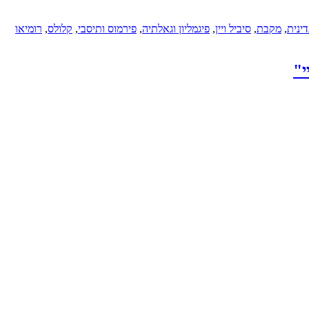
ינית
,
מקבת
,
סיביל ויין
,
פיגמליון וגאלתיה
,
פירמוס ותיסבי
,
קלולס
,
רומיאו
י"