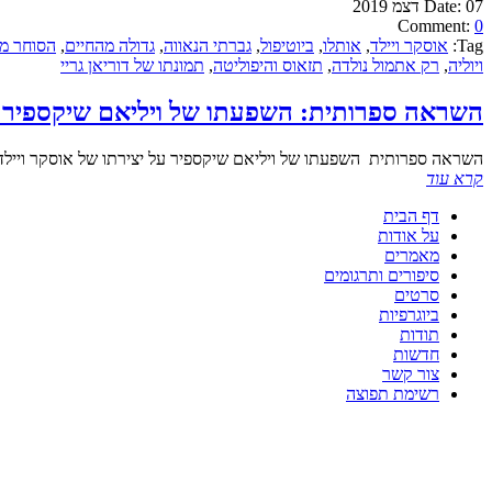
07 דצמ 2019
Date:
Comment:
0
Tag:
אוסקר ויילד
,
אותלו
,
ביוטיפול
,
גברתי הנאווה
,
גדולה מהחיים
,
הסוחר מו
ויוליה
,
רק אתמול נולדה
,
תזאוס והיפוליטה
,
תמונתו של דוריאן גריי
השראה ספרותית: השפעתו של ויליאם שיקספיר על 
השראה ספרותית השפעתו של ויליאם שיקספיר על יצירתו של אוסקר ויילד ת
קרא עוד
דף הבית
על אודות
מאמרים
סיפורים ותרגומים
סרטים
ביוגרפיות
תודות
חדשות
צור קשר
רשימת תפוצה