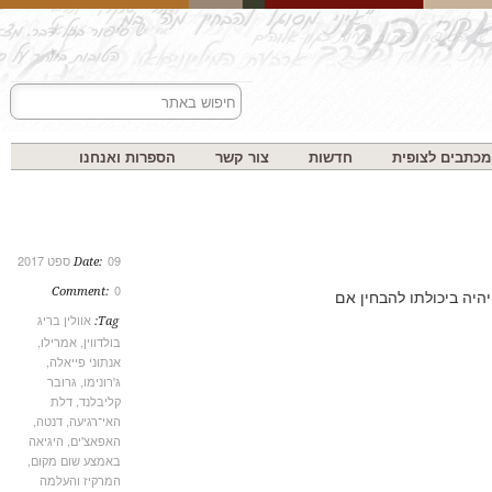
בים לצופית
חדשות
צור קשר
הספרות ואנחנו
09 ספט 2017
Date:
0
Comment:
אוולין בריג
Tag:
בולדווין
,
אמרילו
,
אנתוני פייאלה
,
ג'רונימו
,
גרובר
קליבלנד
,
דלת
האי־רגיעה
,
דנטה
,
האפאצ'ים
,
היגיאה
באמצע שום מקום
,
המרקיז והעלמה