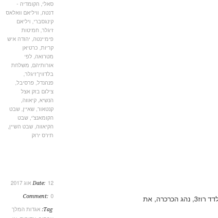
סאלי
,
הקומדיה -
דנטה
,
וויליאם וואלאס
קינגסברי
,
ויליאם
זיגלר
,
חמיטות
פימיינטה
,
יהודה איש
קריות
,
כרטיאן
מטרואה
,
לפי
אורותיהם
,
משלחת
בלדווין־זיגלר
,
פנהנדל
,
פרסיבל
,
צילום בזק אצל
הנשיא
,
קיאווה
,
קנטאור
,
שאיין
,
שבט
הקומאנצ'י
,
שבט
הקיאווה
,
שבט השיין
,
תירס ירוק
12 אוג 2017
Date:
0
Comment:
אגדות המלך
Tag: