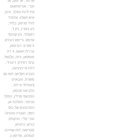
ארתור
,
אדיפוס
,
או.
הנרי
,
אוריסתאוס
,
אידיליות המלך
,
איוב
,
איש השלג
,
אלפרד
לורד טניסון
,
בלדד
,
ג'ון באניין
,
ג'ון ד.
רוקפלר
,
ג'ון קווינסי
אדמס
,
ג'יימס רוג'רס
,
ג'ימס פ. רובינסון
,
גבירת האגם
,
גי דה
מופסאן
,
גיזה
,
גַלָהַאד
,
גרנד רפידס
,
דינווידי
,
דלת אי־הרגיעה
,
הגביע הקדוש
,
הוא גם
משרת
,
הובארט
צ'טפילד טיילור
,
הלביאה סכמט
,
המכשף מרלין
,
המלך
ארתור
,
המלכה אן
,
המרובעים של כוס
ויסקי
,
הנערה וההרגל
,
הנרי קליי
,
הרקולס
,
כורש
,
כרטיאן
מטרואה
,
לזה שחיכה
,
לנסלוט
,
מדיסון ג.