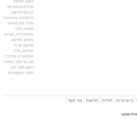
ג'ונסון
,
מורשת
מדורות קדומים של
ג'ון טום דוב קטן
,
מיתולוגיה
,
מיתולוגיה
יוונית
,
מלון פאלמר
,
מסעות ההלך
,
מפלגת הוויג
,
מצרים
,
ניקרסון
,
סופיסט
,
ספינקס
,
עדית
המילטון
,
פרחי
ההיסטוריה
,
פרסיבל
,
קאו
,
קרויסוס
,
ריצ'ארד
היקמן מנפי
,
תֵּבֵּי
,
תפוחי ההֶסְפֶּרִידּוֹת
וגרפיות
תודות
חדשות
צור קשר
 שמעון