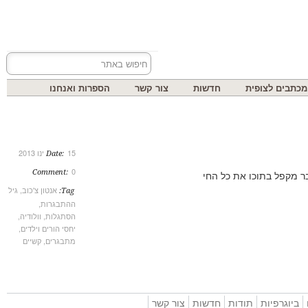
בים לצופית
חדשות
צור קשר
הספרות ואנחנו
15 ינו 2013
Date:
0
Comment:
אנטון צ'כוב
,
גיל
Tag:
ההתבגרות
,
הסתגלות
,
וולודיה
,
יחסי הורים וילדים
,
מתבגרים
,
קשיים
וגרפיות
תודות
חדשות
צור קשר