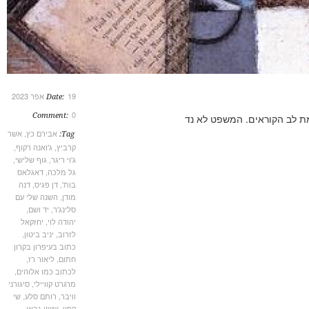
19 אפר 2023
Date:
0
Comment:
לב הקוראים. המשפט לא נד
אבירם כץ
,
אשר
Tag:
קרביץ
,
ג'ואנה רקוף
,
ג'וי ריגר
,
גוף שלישי
,
גל מלכה
,
דאגלאס
בות'
,
דן פגיס
,
דנה
מודן
,
השנה שלי עם
סלינג'ר
,
יד ושם
,
יהודה לוי
,
יחזקאל
לזרוב
,
יניב ביטון
,
כתוב בעיפרון בקרון
חתום
,
ליאור רז
,
לכתוב כמו אלוהים
,
מרגרט קוויילי
,
סיגורני
וויבר
,
רותם סלע
,
שי
קפון
,
ששון גבאי