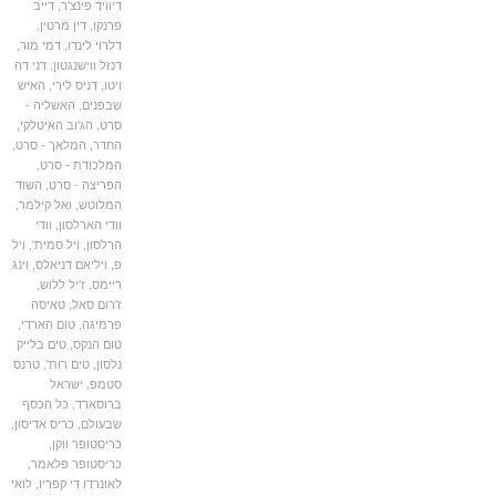
דיוויד פינצ'ר
,
דייב
פרנקו
,
דין מרטין
,
דלרוי לינדו
,
דמי מור
,
דנזל ווישנגטון
,
דני דה
ויטו
,
דניס לירי
,
האיש
שבפנים
,
האשליה -
סרט
,
הג'וב האיטלקי
,
החדר
,
המלאך - סרט
,
המלכודת - סרט
,
הפריצה - סרט
,
השוד
המלוטש
,
ואל קילמר
,
וודי הארלסון
,
וודי
הרלסון
,
ויל סמית'
,
ויל
פ
,
ויליאם דניאלס
,
וינג
ריימס
,
ז'יל ללוש
,
ז'רום סאל
,
טאיסה
פרמיגה
,
טום הארדי
,
טום הנקס
,
טים בלייק
נלסון
,
טים רות'
,
טרנס
סטמפ
,
ישראל
ברוסארד
,
כל הכסף
שבעולם
,
כריס אדיסון
,
כריסטופר ווקן
,
כריסטופר פלאמר
,
לאונרדו די קפריו
,
לואי