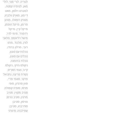
לטריה
,
לורי פטי
,
לזלי
מאן
,
לטיסיה קסטה
,
למברט וילסון
,
מאט
דיימון
,
מארק וולברג
,
מארק רופאלו
,
מורגן
פרימן
,
מייקל הופמן
,
מייקל קיין
,
מייקל
רדפורד
,
מימי לדר
,
מישל ויליאמס
,
מלאני
לורן
,
מלכוד
,
מרגו
רובי
,
מרלון ברנדו
,
נוכלות עם סגנון
,
נוכלים עם סגנון
,
נוכלת בהזמנה
,
ניקולס ג'רקי
,
ניקולס
קייג'
,
נעמי האריס
,
נקודת פריצה
,
נתניאל
פרקר
,
סאמי פריי
,
סוזן סרנדון
,
סופי
מרסו
,
סופיה קופולה
,
סטיב מקווין
,
סטיב
מרטין
,
סטיב נורמן
גוויסון
,
סטיבן
סודרברג
,
סטיבן
שפילברג
,
סיגורני