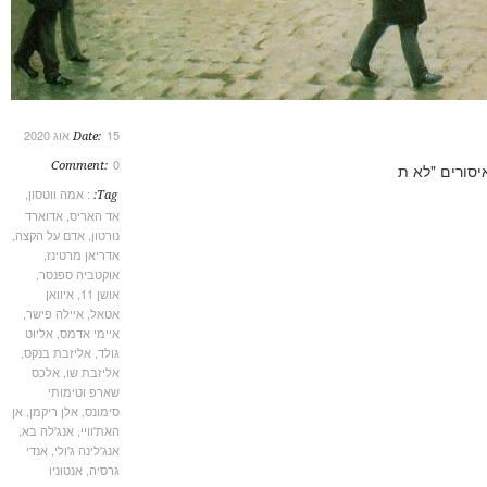
15 אוג 2020
Date:
0
Comment:
רים "לא ת
: אמה ווטסון
,
Tag:
אד האריס
,
אדוארד
נורטון
,
אדם על הקצה
,
אדריאן מרטינז
,
אוקטביה ספנסר
,
אושן 11
,
איוואן
אטאל
,
איילה פישר
,
איימי אדמס
,
אליוט
גולד
,
אליזבת בנקס
,
אליזבת שו
,
אלכס
שארפ וטימותי
סימונס
,
אלן ריקמן
,
אן
האת'וויי
,
אנג'לה בא
,
אנג'לינה ג'ולי
,
אנדי
גרסיה
,
אנטוניו