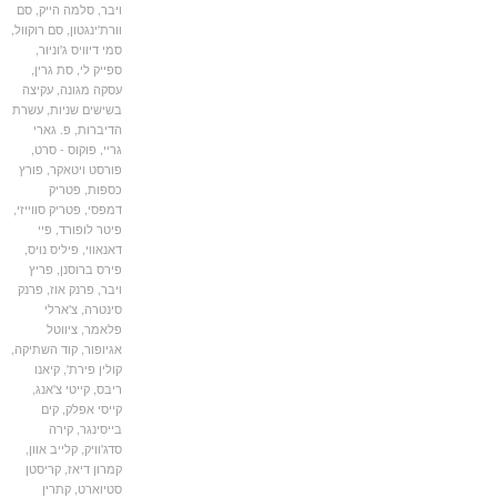
ויבר
,
סלמה הייק
,
סם
וורת'ינגטון
,
סם רוקוול
,
סמי דיוויס ג'וניור
,
ספייק לי
,
סת גרין
,
עסקה מגונה
,
עקיצה
בשישים שניות
,
עשרת
הדיברות
,
פ. גארי
גריי
,
פוקוס - סרט
,
פורסט ויטאקר
,
פורץ
כספות
,
פטריק
דמפסי
,
פטריק סווייזי
,
פיטר לופורד
,
פיי
דאנאווי
,
פיליס נויס
,
פירס ברוסנן
,
פריץ
ויבר
,
פרנק אוז
,
פרנק
סינטרה
,
צ'ארלי
פלאמר
,
ציווטל
אגיופור
,
קוד השתיקה
,
קולין פירת'
,
קיאנו
ריבס
,
קייטי צ'אנג
,
קייסי אפלק
,
קים
בייסינגר
,
קירה
סדג'וויק
,
קלייב אוון
,
קמרון דיאז
,
קריסטן
סטיוארט
,
קתרין