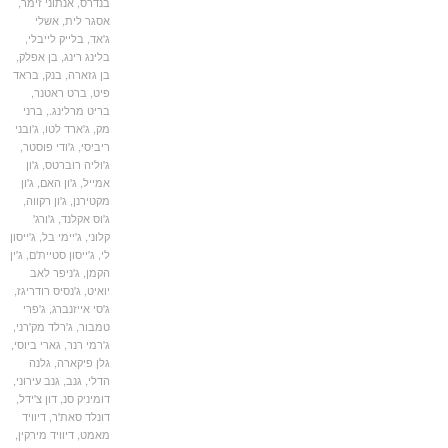
בנדרס
,
אנתוני זימר
,
אסגר לית
,
אשלי
ג'אד
,
בלייק לייבלי
,
בלינג רינג
,
בן אפלק
,
בן גזארה
,
בנק
,
בראד
פיט
,
ברט ראטנר
,
בריט מרלינג.
,
ברני
מק
,
ג'ארד לטו
,
ג'ובני
ריביסי
,
ג'ודי פוסטר
,
ג'וליה רוברטס
,
ג'ון
אמייל
,
ג'ון האם
,
ג'ון
מקטירנן
,
ג'ון רקווה
,
ג'וס אקלנד
,
ג'ורג'
קלוני
,
ג'יימי בל
,
ג'ייסון
לי
,
ג'ייסון סטיית'ם
,
ג'ין
הקמן
,
ג'ניפר לאב
יואיט
,
ג'נסיס רודריגז
,
ג'סי אייזנברג
,
ג'פרי
טמבור
,
ג'רלד מק'רני
,
ג'רמי רנר
,
גארי ביוסי
,
גלן פיקארה
,
גלנה
הדלי
,
גנב
,
גנב עירוני
,
דומיניק סנ
,
דון צ'ידל
,
דונלד סאת'ר
,
דיוויד
מאמט
,
דיוויד מירקין
,