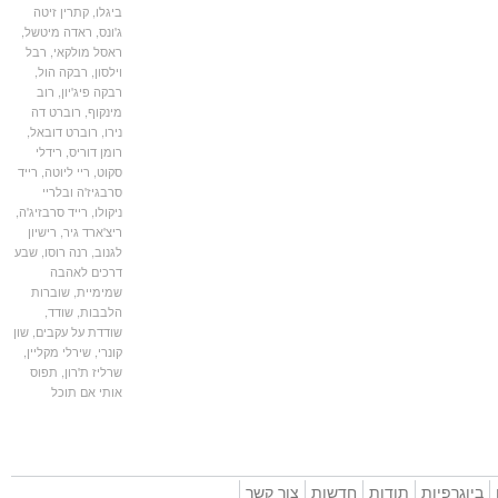
ביגלו
,
קתרין זיטה
ג'ונס
,
ראדה מיטשל
,
ראסל מולקאי
,
רבל
וילסון
,
רבקה הול
,
רבקה פיג'יון
,
רוב
מינקוף
,
רוברט דה
נירו
,
רוברט דובאל
,
רומן דוריס
,
רידלי
סקוט
,
ריי ליוטה
,
רייד
סרבגיז'ה ובלריי
ניקולו
,
רייד סרבזיג'ה
,
ריצ'ארד גיר
,
רישיון
לגנוב
,
רנה רוסו
,
שבע
דרכים לאהבה
שמימיית
,
שוברות
הלבבות
,
שודד
,
שודדת על עקבים
,
שון
קונרי
,
שירלי מקליין
,
שרליז ת'רון
,
תפוס
אותי אם תוכל
וגרפיות
תודות
חדשות
צור קשר