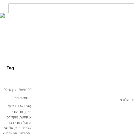
Tag
20 מרץ 2016
Date:
0
Comment:
אברם ג'וזף
Tag:
ראיין
,
או. הנרי
,
אוגוסטה
,
אוקלידס
,
איזבלה מריה בויד
,
אלברט בייל
,
אלישע
ווקר רמזי
,
אמינטה
,
אן