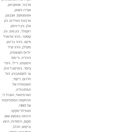
ארבור
,
אנאקראון
,
אנדרו ג'קסון
,
אפומטוקס
,
אצבעון
,
ארבעת הוורדים
,
ג'ון
אלן
,
ג'ון דיוויסון
רוקפלר
,
ג'ון פופ
,
ג'ון
קוסטר
,
ג'ורג' אדוארד
פיקט
,
ג'ורג' בריטון
מקללן
,
ג'ורג' קרל
יוליוס הקנשמיט
,
ג'ורג'יה
,
ג'יימס
וויטקומב ריילי
,
ג'פרי
צ'וסר
,
ג'פרסון דיוויס
,
גני לוקסמבורג
,
דגל
הדרום
,
דיקסי
,
האנטומיה של
המלנכוליה
,
הארמיטאז'
,
הגנרל לי
,
ההתקפה המפורסמת
של 1863
,
הטפילד־מק'קוי
,
היגיאה באמצע שום
מקום
,
היסודות
,
היצע
וביקוש
,
הכלב
והמערכון
,
הנסיך