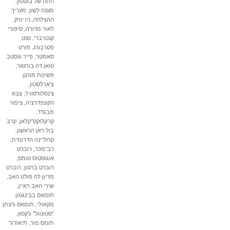
התה של בוסטון
,
מענה לשון
,
מעריך
ההצלחה
,
ניו יורק
לאור מדורה
,
סיפורי
קנטרברי
,
סנט
פטרבורג
,
פורט
סאמטר
,
פייר גוסטב
טואן דה בורגאר
,
פשיטת מורגן
,
צ'ארלסטון
,
צ'נסלורסוויל
,
צבא
הקונפדרציה
,
ציפור
מבגדד
,
קו־קלוקס־קלאן
,
קרב
בול ראן הראשון
,
קרוליינה הדרומית
,
רב־מכר
,
רוברט
אוגוסטוס טומס
,
רוברט ברטון
,
רוברט
מריון לה פולט האב
,
שירי האב ראיין
,
תומאס בבינגטון
מקאולי
,
תומאס ג'ונתן
"סטונוול" ג'קסון
,
תומס מור
,
תיאודור