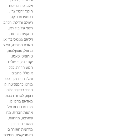
אלברט
,
הנרייטה
הולנד "הטי" גרין
,
הסתערות פיקט
,
העולם והדלת
,
הקרב
השני של בול ראן
,
התקפת הכותנה
,
ויליאם ג'נינגס ברייאן
,
חגורת הכותנה
,
טאג'
מהאל
,
טוסקלוסה
,
טורוואטו טאסו
,
יקתרינה
,
ירושלים
המשוחררת
,
כלל
אומלל
,
כרובים
ומלכים
,
כרמן דוסט
מורנו
,
כרמנסיטה
,
לו
הייתי בדיקסי
,
ללה
רוקה
,
לשדוד רכבת
,
מאדאם בו־פייפ
,
מדינות הדרום של
ארצות הברית
,
מה
שתרצה
,
מהחוות
,
מושבי הרברבן
,
מלחמת האזרחים
האמריקאית
,
מסיבת