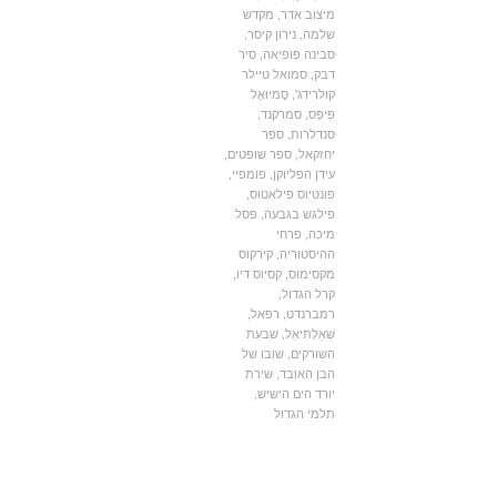
מיצוב אדר
,
מקדש
שלמה
,
נירון קיסר
,
סבינה פופיאה
,
סיר
דבק
,
סמואל טיילר
קולרידג'
,
סֶמיוּאֶל
פִּיפְּס
,
סמרקנד
,
סנדלרות
,
ספר
יחזקאל
,
ספר שופטים
,
עידן הפליוקן
,
פומפיי
,
פונטיוס פילאטוס
,
פילגש בגבעה
,
פסל
מיכה
,
פרחי
ההיסטוריה
,
קירקוס
מקסימוס
,
קסיוס דיו
,
קרל הגדול
,
רמברנדט
,
רפאל
,
שְׁאַלְתִּיאֵל
,
שבעת
השורקים
,
שובו של
הבן האובד
,
שירת
יורד הים הישיש
,
תלמי הגדול