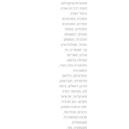
סווטוניוס טרנקוילוס
,
דנטה
,
דרך ויה אפיה
,
היהודי הנודד
,
המוכיח
,
המכתבים
הסיניים
,
המכתבים
הפרסיים
,
המרגל
הטורקי
,
המשולש
החברתי
,
המשחק
הגדול
,
הקולנול ארון
בֶּר
,
הקומדיה
,
הר
אררט
,
השריפה
הגדולה ברומא
,
התיאוריה וכלב הציד
,
התעוררות
ההורמיפס
,
וויליאם
וורדסרות'
,
ז'אן דארק
,
חורבן ירושלים
,
טימור
לנג
,
טקיטוס
,
יהודה
איש קריות
,
יום שישי
הקדוש
,
יומן הציבור
,
יוסף וכתונת הפסים
,
כרובים
,
מבול נוח
,
מדונה הסיסטינית
,
מונטופוליס
,
מוֹנטֶסקיֶה
,
מור
,