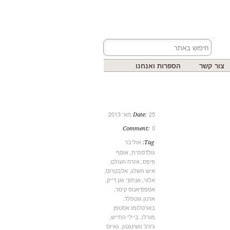
צור קשר
הספרות ואנחנו
25 מאי 2013
Date:
0
Comment:
אוליבר
Tag:
גולדסמית
,
אוסף
פִּיפְּס
,
אזרח העולם
,
איש השלג
,
אלבטרוס
,
אלווי
,
אנתוני ואן דייק
,
אספסיאנוס קיסר
,
ארנון גוטפלד
,
בארטלומו אסטפן
מורלו
,
ביילי התייש
,
ג'ורג' וושינגטון
,
גאיוס