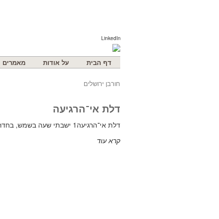
LinkedIn
דף הבית
על אודות
מאמרים
חורבן ירושלים
דלת אי־הרגיעה
דלת אי־הרגיעה1 ישבתי שעה בשמש, בחדר העורך של שבועון חצוצרת מונטופוליס2. אני הייתי העורך. קרני הזעפרן
קרא עוד