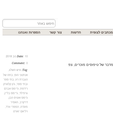
בים לצופית
חדשות
צור קשר
הספרות ואנחנו
10 נוב 2018
Date:
0
Comment:
איש השלג
,
Tag:
אנתנוני הופ
,
בתה של
הגברת רוז
,
בתי ספר
ובתי ספר
,
ג'ון קלארק
רידפת
,
ג'יימס אברם
גרפילד
,
ג'יימס בליין
,
ג'ימס אוטיס הבן
,
דו־קרב
,
האסיר
מזנדה
,
המפרי וורד
,
ויליאם יוארט