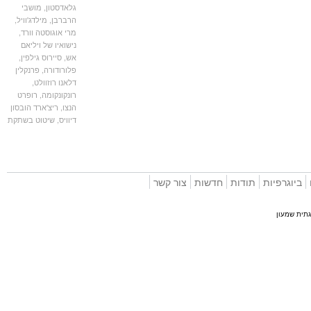
גלאדסטון
,
מושבי
הרברבן
,
מילדג'וויל
,
מרי אוגוסטה וורד
,
נישואיו של ויליאם
אש
,
סיירוס גילפין
,
פלורודורה
,
פרנקלין
דלאנו רוזוולט
,
רונקונקומה
,
רופרט
הנצו
,
ריצ'ארד הובסון
דיוויס
,
שיטוט בשתקת
וגרפיות
תודות
חדשות
צור קשר
 שמעון