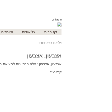
LinkedIn
דף הבית
על אודות
מאמרים
ויליאם בראדפורד
אצבעון, אצבעון
אצבעון, אצבעון1 אלה ההכוונות למציאת משרדם של קרטרט את קרטרט2, אספקה לטחנות קמח3 ורצועות עור: אתם מתק
קרא עוד