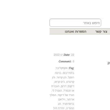
צור קשר
הספרות ואנחנו
22 ינו 2022
Date:
0
Comment:
אקסקליבר
,
Tag:
בלנדרבוס
,
ברטה
רונקל
,
ג'ון קרוור
,
ג'ון
קרטרט
,
ג'ים קראו
,
דיקנס
,
דרום
,
הגברת
או הנמר?
,
הגנרל לי
,
הורד של דיקסי
,
המלך
ארתור
,
ויליאם
בראדפורד
,
חג
ההודיה
,
יחידת חיל