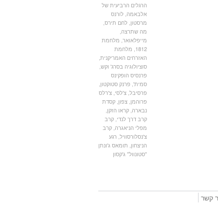
הרגלים הרביעית של
אלבאמה
,
לורנס
מרסטון
,
לחם תירס
,
מה שתרצה
,
מייפלאואר
,
מלחמת
1812
,
מלחמת
האזרחים האמריקנית
,
סוציולוגיה בסרג' וקש
,
פרנסיס הופקינס
סמית'
,
פרנק סטוקטון
,
פרסיבל
,
צ'לסי
,
צ'רלס
פרוהמן
,
צפון
,
קסדת
נבארה
,
קראו הזקן
,
קרב דרך לנדי
,
קרב
מפלי הניאגרה
,
קרב
צ'נסלורסוויל
,
רגע
הניצחון
,
תומאס ג'ונתן
"סטונוול" ג'קסון
ר קשר