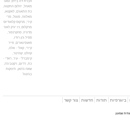
חברת דה בירס
,
טאג'
מאהל
,
יהלום התקווה
,
כת התאגים
,
לאקנאו
,
מאלווה
,
מוגול
,
מרי
קירי
,
מרקוס קלאודיוס
מרקלוס
,
ניו יורק לאור
מדורה
,
סהקרנפור
,
ססיל ג'ון רודז
,
פאנסיגארים
,
פייר
קיירי
,
קאלי - אלה
,
קהלט
,
קוהינור
,
קימברלי - עיר
,
ראדי -
כת
,
רדיום
,
רקטביג'ה
,
שאח ג'האן
,
תינוקות
בג'ונגל
וגרפיות
תודות
חדשות
צור קשר
 שמעון