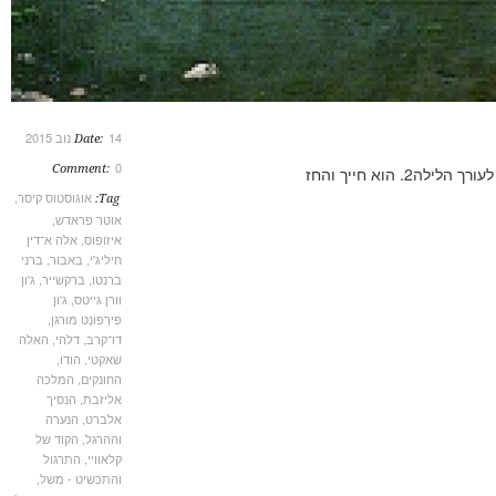
14 נוב 2015
Date:
0
Comment:
אוגוסטוס קיסר
,
Tag:
אוטר פראדש
,
איזופוס
,
אלה א־דין
חיליג'י
,
באבור
,
ברני
ברנטו
,
ברקשייר
,
ג'ון
וורן גייטס
,
ג'ון
פִּירְפּוֹנְט מורגן
,
דו־קרב
,
דלהי
,
האלה
שאקטי
,
הודו
,
החונקים
,
המלכה
אליזבת
,
הנסיך
אלברט
,
הנערה
וההרגל
,
הקוד של
קלאוויי
,
התרגול
והתכשיט - משל
,