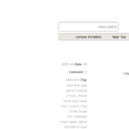
צור קשר
הספרות ואנחנו
24 אוג 2025
Date:
0
Comment:
איש השלג
,
Tag:
אשה ללא דעות
קדומות
,
בנדיקט
ארנולד
,
ג'ורג'יה
,
גאווה וכמה פרוות
צובל
,
דו־קרב
,
דיבור
קטן על אודות
האספסוף
,
דיווי
קרוקט
,
האוצר הקבור
,
הגבירה המורמת