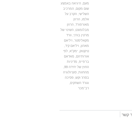
מעם
,
היגיאה באמצע
שום מקום
,
המרכיב
השלישי
,
הקרב על
אלמו
,
הרוזן
מאורפורד
,
הרוזן
מבלומונט
,
השינוי של
מרטין בורני
,
וורד
מקאליסטר
,
ויליאם
מאהון
,
ויליאם קיד
,
טיקטוק
,
ימק"א
,
לפי
אורותיהם
,
מאדאם
בו־פייפ
,
מדיניות
החוץ של יחידה 99
,
מהחוות
,
סוציולוגיה
בסרג' וקש
,
פסיכה
וגורד השחקים
,
רב־מכר
ר קשר