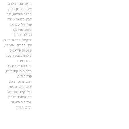
מיצוב אדר
,
מקדש
שלמה
,
נירון קיסר
,
סבינה פופיאה
,
סיר
דבק
,
סמואל טיילר
קולרידג'
,
סֶמיוּאֶל
פִּיפְּס
,
סמרקנד
,
סנדלרות
,
ספר
יחזקאל
,
ספר שופטים
,
עידן הפליוקן
,
פומפיי
,
פונטיוס פילאטוס
,
פילגש בגבעה
,
פסל
מיכה
,
פרחי
ההיסטוריה
,
קירקוס
מקסימוס
,
קסיוס דיו
,
קרל הגדול
,
רמברנדט
,
רפאל
,
שְׁאַלְתִּיאֵל
,
שבעת
השורקים
,
שובו של
הבן האובד
,
שירת
יורד הים הישיש
,
תלמי הגדול