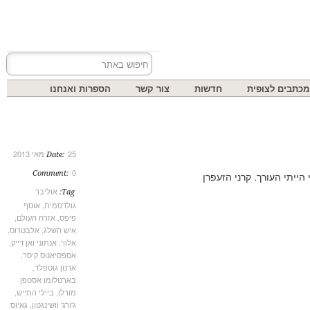
בים לצופית
חדשות
צור קשר
הספרות ואנחנו
25 מאי 2013
Date:
0
Comment:
אוליבר
Tag:
גולדסמית
,
אוסף
פִּיפְּס
,
אזרח העולם
,
איש השלג
,
אלבטרוס
,
אלווי
,
אנתוני ואן דייק
,
אספסיאנוס קיסר
,
ארנון גוטפלד
,
בארטלומו אסטפן
מורלו
,
ביילי התייש
,
ג'ורג' וושינגטון
,
גאיוס