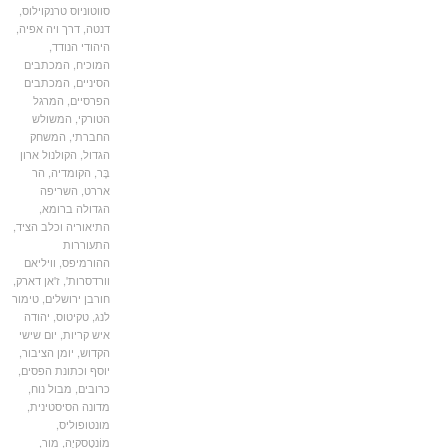
סווטוניוס טרנקוילוס
,
דנטה
,
דרך ויה אפיה
,
היהודי הנודד
,
המוכיח
,
המכתבים
הסיניים
,
המכתבים
הפרסיים
,
המרגל
הטורקי
,
המשולש
החברתי
,
המשחק
הגדול
,
הקולנול ארון
בֶּר
,
הקומדיה
,
הר
אררט
,
השריפה
הגדולה ברומא
,
התיאוריה וכלב הציד
,
התעוררות
ההורמיפס
,
וויליאם
וורדסרות'
,
ז'אן דארק
,
חורבן ירושלים
,
טימור
לנג
,
טקיטוס
,
יהודה
איש קריות
,
יום שישי
הקדוש
,
יומן הציבור
,
יוסף וכתונת הפסים
,
כרובים
,
מבול נוח
,
מדונה הסיסטינית
,
מונטופוליס
,
מוֹנטֶסקיֶה
,
מור
,