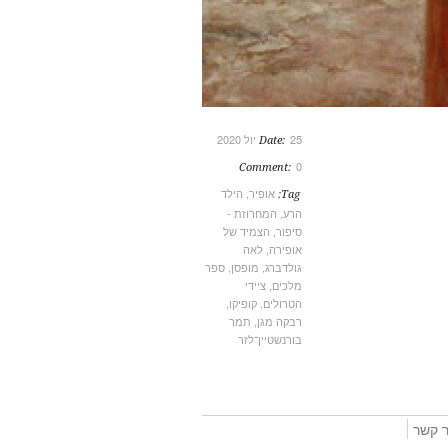
25 יול 2020
Date:
0
Comment:
אופיר
,
הילד
Tag:
הרע
,
המחרוזת -
סיפור
,
הצמיד של
אופירה
,
לאה
גולדברג
,
מופסן
,
ספר
מלכים
,
ציידי
הטרולים
,
קופיקו
,
רבקה מגן
,
תמר
בורנשטיין־לזר
ר קשר