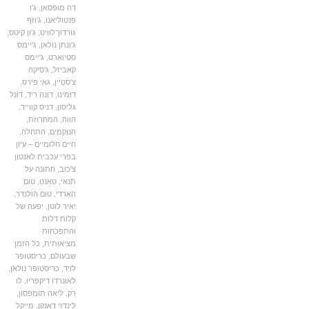
דה מופסאן
,
ג'ו
פנטוליאנו
,
ג'וזף
גורדון־לוויט
,
ג'ון קיטס
,
ג'ונתן נולאן
,
ג'יימס
סטיוארט
,
ג'יימס
קאביזל
,
ג'סיקה
צ'סטיין
,
גאי פירס
,
דומינו
,
דונה ריד
,
דונל
גליסון
,
דניס קווייד
,
הווה
,
המחרוזת
,
הנוקמים
,
התחלה
,
חיים חלומיים – עיון
בפרי עכבית לאנטון
צ'כוב
,
חתונה על
תנאי
,
טאנט
,
טום
הארדי
,
טום הולנדר
,
יאיר לוטן
,
יפעה של
קלות דלות
והתפכחות
מציאותית
,
כל הזמן
שבעולם
,
כריסטופר
לויד
,
כריסטופר נולאן
,
לאונרדו דיקפריו
,
לו
רק
,
ליאה תומפסון
,
לינדזי דאנקן
,
מייקל