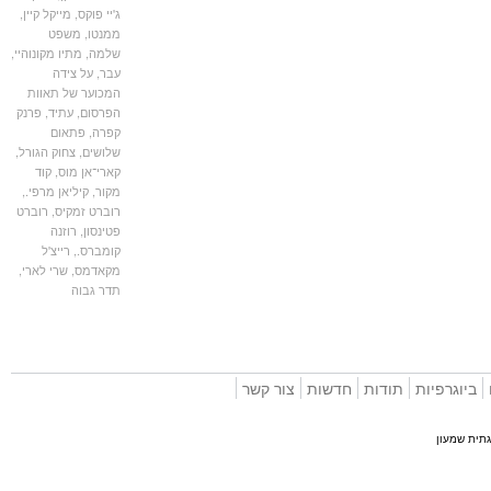
ג'יי פוקס
,
מייקל קיין
,
ממנטו
,
משפט
שלמה
,
מתיו מקונוהיי
,
עבר
,
על צידה
המכוער של תאוות
הפרסום
,
עתיד
,
פרנק
קפרה
,
פתאום
שלושים
,
צחוק הגורל
,
קארי־אן מוס
,
קוד
מקור
,
קיליאן מרפי.
,
רוברט זמקיס
,
רוברט
פטינסון
,
רוזנה
קומברס.
,
רייצ'ל
מקאדמס
,
שרי לארי
,
תדר גבוה
וגרפיות
תודות
חדשות
צור קשר
 שמעון