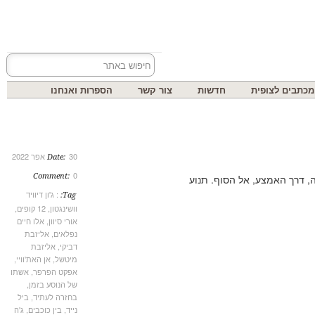
בים לצופית
חדשות
צור קשר
הספרות ואנחנו
30 אפר 2022
Date:
0
Comment:
רך האמצע, אל הסוף. תנוע
: ג'ון דיוויד
Tag:
וושינגטון
,
12 קופים
,
אורי סיוון
,
אלו חיים
נפלאים
,
אליזבת
דביקי
,
אליזבת
מיטשל
,
אן האת'וויי
,
אפקט הפרפר
,
אשתו
של הנוסע בזמן
,
בחזרה לעתיד
,
ביל
נייד
,
בין כוכבים
,
ג'ה