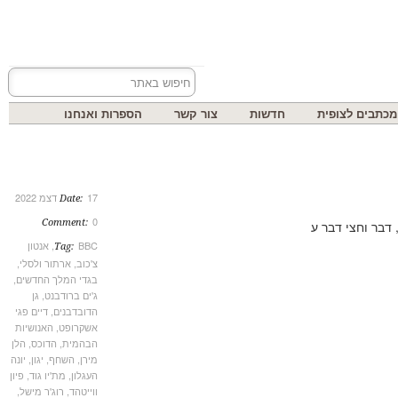
בים לצופית
חדשות
צור קשר
הספרות ואנחנו
17 דצמ 2022
Date:
0
Comment:
BBC
,
אנטון
Tag:
צ'כוב
,
ארתור ולסלי
,
בגדי המלך החדשים
,
ג'ים ברודבנט
,
גן
הדובדבנים
,
דיים פגי
אשקרופט
,
האנושיות
הבהמית
,
הדוכס
,
הלן
מירן
,
השחף
,
יגון
,
יונה
העגלון
,
מת'יו גוד
,
פיון
ווייטהד
,
רוג'ר מישל
,