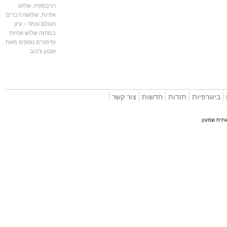
רניבסקיה
,
שלוש
אחיות
,
שלושה דברים
העולם עומד – עיון
במחזה שלוש אחיות
וסיפורים נוספים מאת
אנטון צ'כוב
וגרפיות
תודות
חדשות
צור קשר
 שמעון