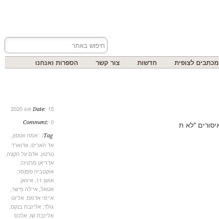
בים לצופית
חדשות
צור קשר
הספרות ואנחנו
15 אוג 2020
Date:
0
Comment:
רים "לא ת
: אמה ווטסון
,
Tag:
אד האריס
,
אדוארד
נורטון
,
אדם על הקצה
,
אדריאן מרטינז
,
אוקטביה ספנסר
,
אושן 11
,
איוואן
אטאל
,
איילה פישר
,
איימי אדמס
,
אליוט
גולד
,
אליזבת בנקס
,
אליזבת שו
,
אלכס