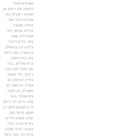
שארפ וטימותי
סימונס
,
אלן ריקמן
,
אן
האת'וויי
,
אנג'לה בא
,
אנג'לינה ג'ולי
,
אנדי
גרסיה
,
אנטוניו
בנדרס
,
אנתוני זימר
,
אסגר לית
,
אשלי
ג'אד
,
בלייק לייבלי
,
בלינג רינג
,
בן אפלק
,
בן גזארה
,
בנק
,
בראד
פיט
,
ברט ראטנר
,
בריט מרלינג.
,
ברני
מק
,
ג'ארד לטו
,
ג'ובני
ריביסי
,
ג'ודי פוסטר
,
ג'וליה רוברטס
,
ג'ון
אמייל
,
ג'ון האם
,
ג'ון
מקטירנן
,
ג'ון רקווה
,
ג'וס אקלנד
,
ג'ורג'
קלוני
,
ג'יימי בל
,
ג'ייסון
לי
,
ג'ייסון סטיית'ם
,
ג'ין
הקמן
,
ג'ניפר לאב
יואיט
,
ג'נסיס רודריגז
,
ג'סי אייזנברג
,
ג'פרי
טמבור
,
ג'רלד מק'רני
,
ג'רמי רנר
,
גארי ביוסי
,