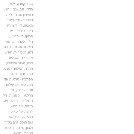
גלן פיקארה
,
גלנה
הדלי
,
גנב
,
גנב עירוני
,
דומיניק סנ
,
דון צ'ידל
,
דונלד סאת'ר
,
דיוויד
מאמט
,
דיוויד מירקין
,
דיוויד פינצ'ר
,
דייב
פרנקו
,
דין מרטין
,
דלרוי לינדו
,
דמי מור
,
דנזל ווישנגטון
,
דני דה
ויטו
,
דניס לירי
,
האיש
שבפנים
,
האשליה -
סרט
,
הג'וב האיטלקי
,
החדר
,
המלאך - סרט
,
המלכודת - סרט
,
הפריצה - סרט
,
השוד
המלוטש
,
ואל קילמר
,
וודי הארלסון
,
וודי
הרלסון
,
ויל סמית'
,
ויל
פ
,
ויליאם דניאלס
,
וינג
ריימס
,
ז'יל ללוש
,
ז'רום סאל
,
טאיסה
פרמיגה
,
טום הארדי
,
טום הנקס
,
טים בלייק
נלסון
,
טים רות'
,
טרנס
סטמפ
,
ישראל