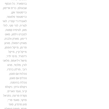
ברוסארד
,
כל הכסף
שבעולם
,
כריס אדיסון
,
כריסטופר ווקן
,
כריסטופר פלאמר
,
לאונרדו די קפריו
,
לואי
לטריה
,
לורי פטי
,
לזלי
מאן
,
לטיסיה קסטה
,
למברט וילסון
,
מאט
דיימון
,
מארק וולברג
,
מארק רופאלו
,
מורגן
פרימן
,
מייקל הופמן
,
מייקל קיין
,
מייקל
רדפורד
,
מימי לדר
,
מישל ויליאמס
,
מלאני
לורן
,
מלכוד
,
מרגו
רובי
,
מרלון ברנדו
,
נוכלות עם סגנון
,
נוכלים עם סגנון
,
נוכלת בהזמנה
,
ניקולס ג'רקי
,
ניקולס
קייג'
,
נעמי האריס
,
נקודת פריצה
,
נתניאל
פרקר
,
סאמי פריי
,
סוזן סרנדון
,
סופי
מרסו
,
סופיה קופולה
,