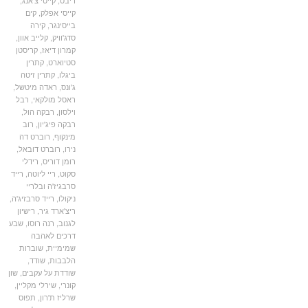
ריבס
,
קייטי צ'אנג
,
קייסי אפלק
,
קים
בייסינגר
,
קירה
סדג'וויק
,
קלייב אוון
,
קמרון דיאז
,
קריסטן
סטיוארט
,
קתרין
ביגלו
,
קתרין זיטה
ג'ונס
,
ראדה מיטשל
,
ראסל מולקאי
,
רבל
וילסון
,
רבקה הול
,
רבקה פיג'יון
,
רוב
מינקוף
,
רוברט דה
נירו
,
רוברט דובאל
,
רומן דוריס
,
רידלי
סקוט
,
ריי ליוטה
,
רייד
סרבגיז'ה ובלריי
ניקולו
,
רייד סרבזיג'ה
,
ריצ'ארד גיר
,
רישיון
לגנוב
,
רנה רוסו
,
שבע
דרכים לאהבה
שמימיית
,
שוברות
הלבבות
,
שודד
,
שודדת על עקבים
,
שון
קונרי
,
שירלי מקליין
,
שרליז ת'רון
,
תפוס