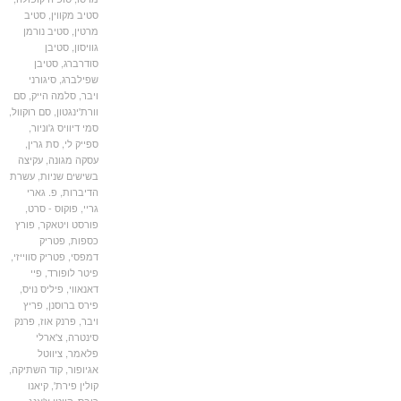
סטיב מקווין
,
סטיב
מרטין
,
סטיב נורמן
גוויסון
,
סטיבן
סודרברג
,
סטיבן
שפילברג
,
סיגורני
ויבר
,
סלמה הייק
,
סם
וורת'ינגטון
,
סם רוקוול
,
סמי דיוויס ג'וניור
,
ספייק לי
,
סת גרין
,
עסקה מגונה
,
עקיצה
בשישים שניות
,
עשרת
הדיברות
,
פ. גארי
גריי
,
פוקוס - סרט
,
פורסט ויטאקר
,
פורץ
כספות
,
פטריק
דמפסי
,
פטריק סווייזי
,
פיטר לופורד
,
פיי
דאנאווי
,
פיליס נויס
,
פירס ברוסנן
,
פריץ
ויבר
,
פרנק אוז
,
פרנק
סינטרה
,
צ'ארלי
פלאמר
,
ציווטל
אגיופור
,
קוד השתיקה
,
קולין פירת'
,
קיאנו