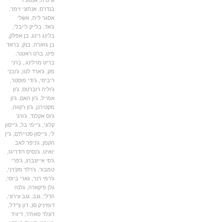
בנדרס
,
אנתוני זימר
,
אסגר לית
,
אשלי
ג'אד
,
בלייק לייבלי
,
בלינג רינג
,
בן אפלק
,
בן גזארה
,
בנק
,
בראד
פיט
,
ברט ראטנר
,
בריט מרלינג.
,
ברני
מק
,
ג'ארד לטו
,
ג'ובני
ריביסי
,
ג'ודי פוסטר
,
ג'וליה רוברטס
,
ג'ון
אמייל
,
ג'ון האם
,
ג'ון
מקטירנן
,
ג'ון רקווה
,
ג'וס אקלנד
,
ג'ורג'
קלוני
,
ג'יימי בל
,
ג'ייסון
לי
,
ג'ייסון סטיית'ם
,
ג'ין
הקמן
,
ג'ניפר לאב
יואיט
,
ג'נסיס רודריגז
,
ג'סי אייזנברג
,
ג'פרי
טמבור
,
ג'רלד מק'רני
,
ג'רמי רנר
,
גארי ביוסי
,
גלן פיקארה
,
גלנה
הדלי
,
גנב
,
גנב עירוני
,
דומיניק סנ
,
דון צ'ידל
,
דונלד סאת'ר
,
דיוויד