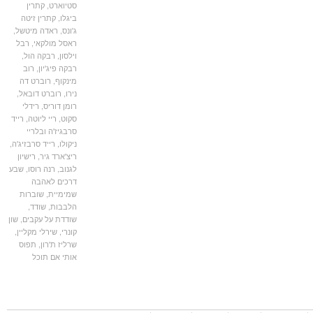
סטיוארט
,
קתרין
ביגלו
,
קתרין זיטה
ג'ונס
,
ראדה מיטשל
,
ראסל מולקאי
,
רבל
וילסון
,
רבקה הול
,
רבקה פיג'יון
,
רוב
מינקוף
,
רוברט דה
נירו
,
רוברט דובאל
,
רומן דוריס
,
רידלי
סקוט
,
ריי ליוטה
,
רייד
סרבגיז'ה ובלריי
ניקולו
,
רייד סרבזיג'ה
,
ריצ'ארד גיר
,
רישיון
לגנוב
,
רנה רוסו
,
שבע
דרכים לאהבה
שמימיית
,
שוברות
הלבבות
,
שודד
,
שודדת על עקבים
,
שון
קונרי
,
שירלי מקליין
,
שרליז ת'רון
,
תפוס
אותי אם תוכל