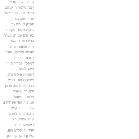
שפילברג
,
סיגורני
ויבר
,
סלמה הייק
,
סם
וורת'ינגטון
,
סם רוקוול
,
סמי דיוויס ג'וניור
,
ספייק לי
,
סת גרין
,
עסקה מגונה
,
עקיצה
בשישים שניות
,
עשרת
הדיברות
,
פ. גארי
גריי
,
פוקוס - סרט
,
פורסט ויטאקר
,
פורץ
כספות
,
פטריק
דמפסי
,
פטריק סווייזי
,
פיטר לופורד
,
פיי
דאנאווי
,
פיליס נויס
,
פירס ברוסנן
,
פריץ
ויבר
,
פרנק אוז
,
פרנק
סינטרה
,
צ'ארלי
פלאמר
,
ציווטל
אגיופור
,
קוד השתיקה
,
קולין פירת'
,
קיאנו
ריבס
,
קייטי צ'אנג
,
קייסי אפלק
,
קים
בייסינגר
,
קירה
סדג'וויק
,
קלייב אוון
,
קמרון דיאז
,
קריסטן