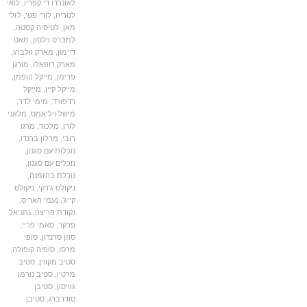
לאונרדו די קפריו
,
לואי
לטריה
,
לורי פטי
,
לזלי
מאן
,
לטיסיה קסטה
,
למברט וילסון
,
מאט
דיימון
,
מארק וולברג
,
מארק רופאלו
,
מורגן
פרימן
,
מייקל הופמן
,
מייקל קיין
,
מייקל
רדפורד
,
מימי לדר
,
מישל ויליאמס
,
מלאני
לורן
,
מלכוד
,
מרגו
רובי
,
מרלון ברנדו
,
נוכלות עם סגנון
,
נוכלים עם סגנון
,
נוכלת בהזמנה
,
ניקולס ג'רקי
,
ניקולס
קייג'
,
נעמי האריס
,
נקודת פריצה
,
נתניאל
פרקר
,
סאמי פריי
,
סוזן סרנדון
,
סופי
מרסו
,
סופיה קופולה
,
סטיב מקווין
,
סטיב
מרטין
,
סטיב נורמן
גוויסון
,
סטיבן
סודרברג
,
סטיבן