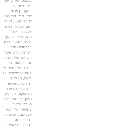
מאמט
,
דיוויד מירקין
,
דיוויד פינצ'ר
,
דייב
פרנקו
,
דין מרטין
,
דלרוי לינדו
,
דמי מור
,
דנזל ווישנגטון
,
דני דה
ויטו
,
דניס לירי
,
האיש
שבפנים
,
האשליה -
סרט
,
הג'וב האיטלקי
,
החדר
,
המלאך - סרט
,
המלכודת - סרט
,
הפריצה - סרט
,
השוד
המלוטש
,
ואל קילמר
,
וודי הארלסון
,
וודי
הרלסון
,
ויל סמית'
,
ויל
פ
,
ויליאם דניאלס
,
וינג
ריימס
,
ז'יל ללוש
,
ז'רום סאל
,
טאיסה
פרמיגה
,
טום הארדי
,
טום הנקס
,
טים בלייק
נלסון
,
טים רות'
,
טרנס
סטמפ
,
ישראל
ברוסארד
,
כל הכסף
שבעולם
,
כריס אדיסון
,
כריסטופר ווקן
,
כריסטופר פלאמר
,