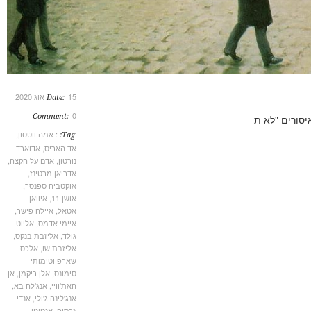
15 אוג 2020
Date:
0
Comment:
רים "לא ת
: אמה ווטסון
,
Tag:
אד האריס
,
אדוארד
נורטון
,
אדם על הקצה
,
אדריאן מרטינז
,
אוקטביה ספנסר
,
אושן 11
,
איוואן
אטאל
,
איילה פישר
,
איימי אדמס
,
אליוט
גולד
,
אליזבת בנקס
,
אליזבת שו
,
אלכס
שארפ וטימותי
סימונס
,
אלן ריקמן
,
אן
האת'וויי
,
אנג'לה בא
,
אנג'לינה ג'ולי
,
אנדי
גרסיה
,
אנטוניו