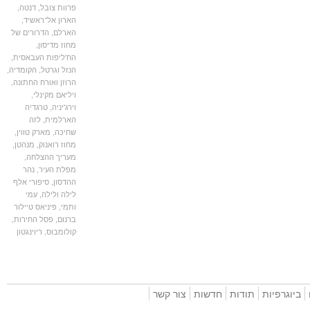
פרוות צובל
,
דנטה
,
הארון אל־ראשיד
,
הארלם
,
הדרורים של
מחוז מדיסון
,
הח'ליפות העבאסית
,
הנזל וגרטל
,
הקומדיה
,
הרוזן ואורח החתונה
,
ויליאם מקינלי
,
וירג'יניה
,
טרגדיה
הארלמית
,
לזה
שחיכה
,
מארק טווין
,
מחוז רואנוק
,
מנהטן
,
מעריך ההצלחה
,
מפלת העיר
,
נהר
ההדסון
,
סיפורי אלף
לילה ולילה
,
עמי
ותמי
,
פיניאס טיילור
ברנום
,
פסל החירות
,
קולומבוס
,
ריוינגטון
וגרפיות
תודות
חדשות
צור קשר