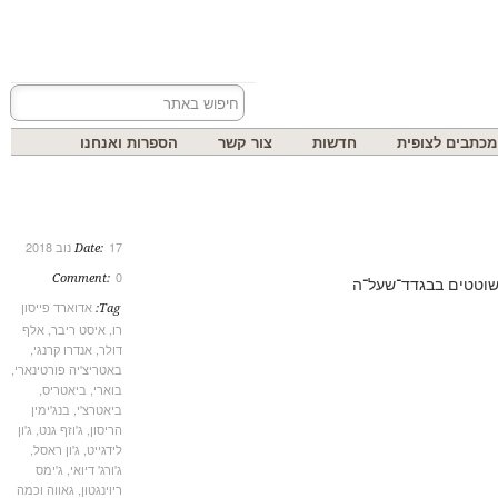
בים לצופית
חדשות
צור קשר
הספרות ואנחנו
17 נוב 2018
Date:
0
Comment:
טטים בבגדד־שעל־ה
אדוארד פייסון
Tag:
רו
,
איסט ריבר
,
אלף
דולר
,
אנדרו קרנגי
,
באטריצ'יה פורטינארי
,
בוארי
,
ביאטריס
,
ביאטרצ'י
,
בנג'ימין
הריסון
,
ג'וזף גנט
,
ג'ון
לידגייט
,
ג'ון ראסל
,
ג'ורג' דיואי
,
ג'ימס
ריוינגטון
,
גאווה וכמה