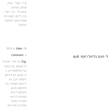
קיירי
,
קאלי - אלה
,
קהלט
,
קוהינור
,
קימברלי - עיר
,
ראדי -
כת
,
רדיום
,
רקטביג'ה
,
שאח ג'האן
,
תינוקות
בג'ונגל
09 יונ 2015
Date:
0
Comment:
או. הנרי
,
אנדרה
Tag:
דל סנטוס
,
בניין פולר
,
בניין פלאטאיירון
,
ג.
פ. מורגן
,
ג'ון דיוויסון
רוקפלר הבן
,
ג'ון
דייויסון רוקפלר
,
ג'ון
פִּירְפּוֹנְט מורגן
,
ג'פרסון דייוויס
,
האדמירל דיואי
,
הגברת בשינוי
האדרת
,
הורד של