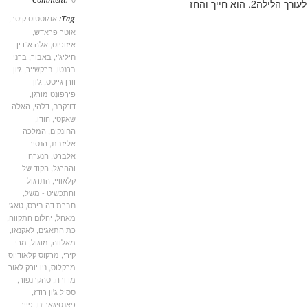
Comment:
אוגוסטוס קיסר
,
Tag:
אוטר פראדש
,
איזופוס
,
אלה א־דין
חיליג'י
,
באבור
,
ברני
ברנטו
,
ברקשייר
,
ג'ון
וורן גייטס
,
ג'ון
פִּירְפּוֹנְט מורגן
,
דו־קרב
,
דלהי
,
האלה
שאקטי
,
הודו
,
החונקים
,
המלכה
אליזבת
,
הנסיך
אלברט
,
הנערה
וההרגל
,
הקוד של
קלאוויי
,
התרגול
והתכשיט - משל
,
חברת דה בירס
,
טאג'
מאהל
,
יהלום התקווה
,
כת התאגים
,
לאקנאו
,
מאלווה
,
מוגול
,
מרי
קירי
,
מרקוס קלאודיוס
מרקלוס
,
ניו יורק לאור
מדורה
,
סהקרנפור
,
ססיל ג'ון רודז
,
פאנסיגארים
,
פייר