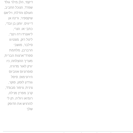
דיקסי
,
הלן מילר גולד
שפרד
,
הנוכל החביב
,
העולם והדלת
,
ויליאם
שיקספיר
,
ורינה אן
דייוויס
,
יוחנן בן זבדי
,
כתבי או. הנרי
,
ליאונרדו דה וינצ'י
,
ליטל רוק
,
מונטיגו
סילבר
,
מושבי
הרברבן
,
מלחמת
ספרד־ארצות הברית
,
מעריך ההצלחה
,
ניו
יורק לאור מדורה
,
סופרוניוס אוזביוס
הירונימוס
,
סיסל
גורדון לוסון
,
פוקר
,
צינית
,
ציפור מבגדד
,
קרב מפרץ מנילה
,
רומיאו ויוליה
,
תן לי
להרגיש את הדופק
שלך