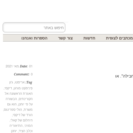
בים לצופית
חדשות
צור קשר
הספרות ואנחנו
01 מאי 2021
Date:
0
Comment:
אריסטו
,
ג'ון
Tag:
פִּירְפּוֹנְט מורגן
,
דיקסי
,
האגרת הראשונה אל
הקורינתים
,
הבשורה
על פי יוחנן
,
הוא גם
משרת
,
הולי ספרינגס
,
הורד של דיקסי
,
היהלום של קאלי
,
המויני
,
התיאוריה
וכלב הציד
,
יוחנן