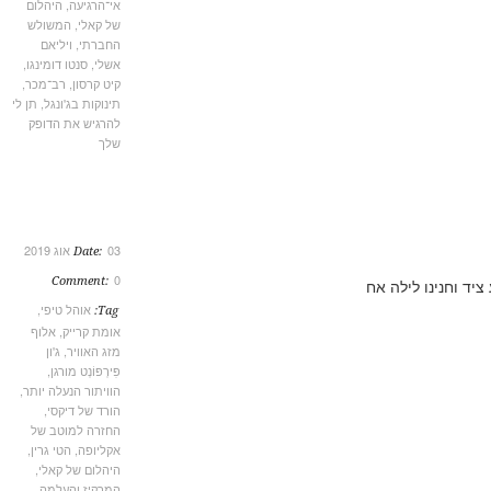
אי־הרגיעה
,
היהלום
של קאלי
,
המשולש
החברתי
,
ויליאם
אשלי
,
סנטו דומינגו
,
קיט קרסון
,
רב־מכר
,
תינוקות בג'ונגל
,
תן לי
להרגיש את הדופק
שלך
03 אוג 2019
Date:
0
Comment:
אוהל טיפי
,
Tag:
אומת קרייק
,
אלוף
מזג האוויר
,
ג'ון
פִּירְפּוֹנְט מורגן
,
הוויתור הנעלה יותר
,
הורד של דיקסי
,
החזרה למוטב של
אקליופה
,
הטי גרין
,
היהלום של קאלי
,
המרקיז והעלמה