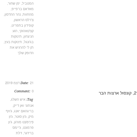
המטביל
,
יפן שחור
,
מאדאם בו־פייפ
,
מהחוות
,
נהר ההדסון
,
צ'רלס הראשון
,
קופידון בתפריט
,
קצ'טאהוקי
,
רגע
הניצחון
,
תינוקות
בג'ונגל
,
תינוקות בעץ
,
תן לי להרגיש את
הדופק שלך
21 דצמ 2019
Date:
0
Comment:
איש השלג
,
Tag:
אנתוני ואן דייק
,
בריגהאם יאנג
,
ג'וזף
מיק
,
ג'ון סוטר
,
ג'ון
פִּירְפּוֹנְט מורגן
,
ג'ון
פרמונט
,
ג'יימס
ברידגר
,
דלת