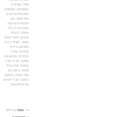
סאלי
,
הצדודית
המקסימה
,
השושנים
האדומות של טוניה
,
התו החסר
,
ווקו
,
חמיטות פימיינטה
,
טעות טכנית
,
כלל
אומלל
,
לבבות
וצלבים
,
לעזור לבחור
האחר
,
לשדוד רכבת
,
מאדאם בו־פייפ
מהחוות
,
מדריך
הכלולות
,
מוזיאון עדן
,
מסקיט
,
מרינו
,
סביב
המעגל
,
פורט וורת'
,
פנהנד
,
צילום בזק
אצל הנשיא
,
תינוקות
בג'ונגל
,
תן לי להרגיש
את הדופק שלך
14 נוב 2015
Date:
0