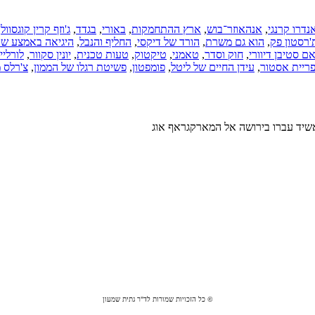
נדרו קרנגי
,
אנהאוזר־בוש
,
ארץ ההתחמקות
,
באורי
,
בגדד
,
ג'וזף קרין קוגסוול
,
'רסטון פק
,
הוא גם משרת
,
הורד של דיקסי
,
החליף והנבל
,
היגיאה באמצע שו
אם סטיבן דיוורי
,
חוק וסדר
,
טאמני
,
טיקטוק
,
טעות טכנית
,
יונין סקוור
,
לורליי
ריית אסטור
,
עידן החיים של ליטל
,
פומפטון
,
פשיטת רגלו של הממון
,
צ'רלס מ
© כל הזכויות שמורות לד"ר גתית שמעון