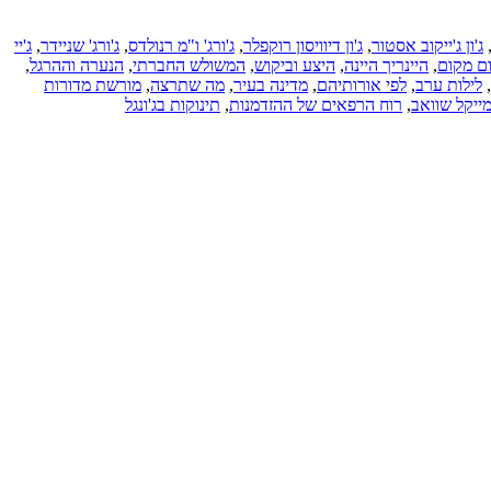
ג'ון ג'ייקוב אסטור
,
ג'ון דיוויסון רוקפלר
,
ג'ורג' ו"מ רנולדס
,
ג'ורג' שניידר
,
ג'יי
ם מקום
,
היינריך היינה
,
היצע וביקוש
,
המשולש החברתי
,
הנערה וההרגל
,
,
לילות ערב
,
לפי אורותיהם
,
מדינה בעיר
,
מה שתרצה
,
מורשת מדורות
ייקל שוואב
,
רוח הרפאים של ההזדמנות
,
תינוקות בג'ונגל