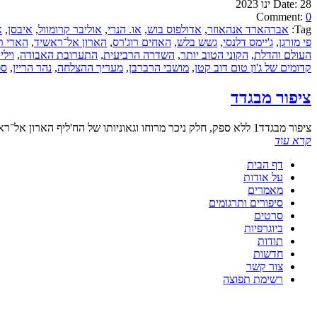
28 ינו 2023
Date:
Comment:
0
Tag:
אברהארד אנהאוזר
,
אדולפוס בוש
,
או. הנרי
,
אוליבר קרומוול
,
איבסן
,
א
פי מורגן
,
ג'יימס דלנסי
,
גשש בלש
,
האחים רוג'רס
,
הארון אל־ראשיד
,
הארי ת
העולם והדלת
,
הקוני הטוב יותר
,
השדרה הרביעית
,
התערובת האבודה
,
וילי
קדומים של ג'ון טום דוב קטן
,
מושבי הרברבן
,
מעריך ההצלחה
,
נהר הריין
,
ספ
ציפור מבגדד
ציפור מבגדד1 ללא ספק, חלק ניכר מרוחו וגאוניותו של הח'ליף הארון אל־ראשיד עברו בירושה אל המארקגראף אוג
קרא עוד
דף הבית
על אודות
מאמרים
סיפורים ותרגומים
סרטים
ביוגרפיות
תודות
חדשות
צור קשר
רשימת תפוצה