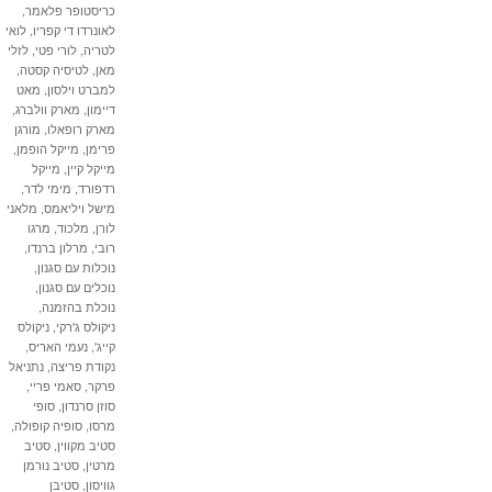
כריסטופר פלאמר
,
לאונרדו די קפריו
,
לואי
לטריה
,
לורי פטי
,
לזלי
מאן
,
לטיסיה קסטה
,
למברט וילסון
,
מאט
דיימון
,
מארק וולברג
,
מארק רופאלו
,
מורגן
פרימן
,
מייקל הופמן
,
מייקל קיין
,
מייקל
רדפורד
,
מימי לדר
,
מישל ויליאמס
,
מלאני
לורן
,
מלכוד
,
מרגו
רובי
,
מרלון ברנדו
,
נוכלות עם סגנון
,
נוכלים עם סגנון
,
נוכלת בהזמנה
,
ניקולס ג'רקי
,
ניקולס
קייג'
,
נעמי האריס
,
נקודת פריצה
,
נתניאל
פרקר
,
סאמי פריי
,
סוזן סרנדון
,
סופי
מרסו
,
סופיה קופולה
,
סטיב מקווין
,
סטיב
מרטין
,
סטיב נורמן
גוויסון
,
סטיבן