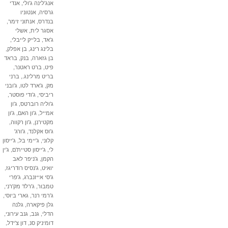
אנג'לינה ג'ולי
,
אנדי
גרסיה
,
אנטוניו
בנדרס
,
אנתוני זימר
,
אסגר לית
,
אשלי
ג'אד
,
בלייק לייבלי
,
בלינג רינג
,
בן אפלק
,
בן גזארה
,
בנק
,
בראד
פיט
,
ברט ראטנר
,
בריט מרלינג.
,
ברני
מק
,
ג'ארד לטו
,
ג'ובני
ריביסי
,
ג'ודי פוסטר
,
ג'וליה רוברטס
,
ג'ון
אמייל
,
ג'ון האם
,
ג'ון
מקטירנן
,
ג'ון רקווה
,
ג'וס אקלנד
,
ג'ורג'
קלוני
,
ג'יימי בל
,
ג'ייסון
לי
,
ג'ייסון סטיית'ם
,
ג'ין
הקמן
,
ג'ניפר לאב
יואיט
,
ג'נסיס רודריגז
,
ג'סי אייזנברג
,
ג'פרי
טמבור
,
ג'רלד מק'רני
,
ג'רמי רנר
,
גארי ביוסי
,
גלן פיקארה
,
גלנה
הדלי
,
גנב
,
גנב עירוני
,
דומיניק סנ
,
דון צ'ידל
,