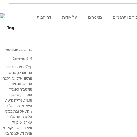
ם ותרגומים
מאמרים
על אודות
דף הבית
Tag
15 אוג 2020
Date:
0
Comment:
: אמה ווטסון
,
Tag:
אד האריס
,
אדוארד
נורטון
,
אדם על הקצה
,
אדריאן מרטינז
,
אוקטביה ספנסר
,
אושן 11
,
איוואן
אטאל
,
איילה פישר
,
איימי אדמס
,
אליוט
גולד
,
אליזבת בנקס
,
אליזבת שו
,
אלכס
שארפ וטימותי
סימונס
,
אלן ריקמן
,
אן
האת'וויי
,
אנג'לה בא
,