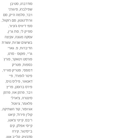
סודרברג
,
סטיבן
שפילברג
,
סיגורני
ויבר
,
סלמה הייק
,
סם
וורת'ינגטון
,
סם רוקוול
,
סמי דיוויס ג'וניור
,
ספייק לי
,
סת גרין
,
עסקה מגונה
,
עקיצה
בשישים שניות
,
עשרת
הדיברות
,
פ. גארי
גריי
,
פוקוס - סרט
,
פורסט ויטאקר
,
פורץ
כספות
,
פטריק
דמפסי
,
פטריק סווייזי
,
פיטר לופורד
,
פיי
דאנאווי
,
פיליס נויס
,
פירס ברוסנן
,
פריץ
ויבר
,
פרנק אוז
,
פרנק
סינטרה
,
צ'ארלי
פלאמר
,
ציווטל
אגיופור
,
קוד השתיקה
,
קולין פירת'
,
קיאנו
ריבס
,
קייטי צ'אנג
,
קייסי אפלק
,
קים
בייסינגר
,
קירה
סדג'וויק
,
קלייב אוון
,