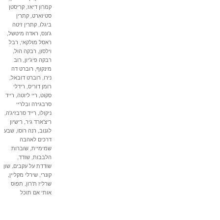
קמרון דיאז
,
קריסטן
סטיוארט
,
קתרין
ביגלו
,
קתרין זיטה
ג'ונס
,
ראדה מיטשל
,
ראסל מולקאי
,
רבל
וילסון
,
רבקה הול
,
רבקה פיג'יון
,
רוב
מינקוף
,
רוברט דה
נירו
,
רוברט דובאל
,
רומן דוריס
,
רידלי
סקוט
,
ריי ליוטה
,
רייד
סרבגיז'ה ובלריי
ניקולו
,
רייד סרבזיג'ה
,
ריצ'ארד גיר
,
רישיון
לגנוב
,
רנה רוסו
,
שבע
דרכים לאהבה
שמימיית
,
שוברות
הלבבות
,
שודד
,
שודדת על עקבים
,
שון
קונרי
,
שירלי מקליין
,
שרליז ת'רון
,
תפוס
אותי אם תוכל