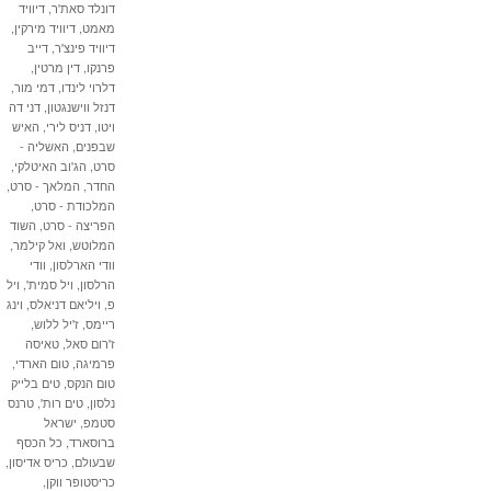
דונלד סאת'ר
,
דיוויד
מאמט
,
דיוויד מירקין
,
דיוויד פינצ'ר
,
דייב
פרנקו
,
דין מרטין
,
דלרוי לינדו
,
דמי מור
,
דנזל ווישנגטון
,
דני דה
ויטו
,
דניס לירי
,
האיש
שבפנים
,
האשליה -
סרט
,
הג'וב האיטלקי
,
החדר
,
המלאך - סרט
,
המלכודת - סרט
,
הפריצה - סרט
,
השוד
המלוטש
,
ואל קילמר
,
וודי הארלסון
,
וודי
הרלסון
,
ויל סמית'
,
ויל
פ
,
ויליאם דניאלס
,
וינג
ריימס
,
ז'יל ללוש
,
ז'רום סאל
,
טאיסה
פרמיגה
,
טום הארדי
,
טום הנקס
,
טים בלייק
נלסון
,
טים רות'
,
טרנס
סטמפ
,
ישראל
ברוסארד
,
כל הכסף
שבעולם
,
כריס אדיסון
,
כריסטופר ווקן
,