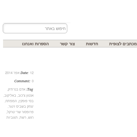
בים לצופית
חדשות
צור קשר
הספרות ואנחנו
12 אפר 2014
Date:
0
Comment:
אדם בנרתיק
,
Tag:
אנטון צ'כוב
,
באליקוב
,
בסי פופקין
,
המפתח
,
יצחק בשביס זינגר
,
פרופסור שרי טרקל
,
רגש
,
רשת
,
תגוביות