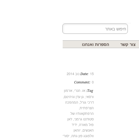
צור קשר
הספרות ואנחנו
15 נוב 2014
Date:
0
Comment:
או. הנרי
,
ארמון
Tag:
ורסאי
,
גן עדן וגיהינום
,
דרכי גורל
,
המהפכה
הצרפתית
,
הרפתקאותיו של
סטודנט גרמני
,
ז'אן
פול מארה
,
ידיד
האנשים
,
יוהאן
וולפגנג פון גתה
,
יסורי