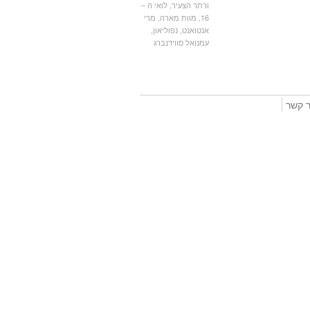
ורתר הצעיר
,
לואי ה –
16
,
מוות מארה
,
מרי
אנטואנט
,
נפוליאון
,
עמנואל סווידנברג
ר קשר