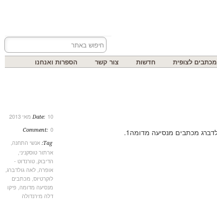
בים לצופית
חדשות
צור קשר
הספרות ואנחנו
10 מאי 2013
Date:
0
Comment:
אנשי התחנה
,
Tag:
ארתור טוסקניני
,
הדיבוק
,
טורנדוט -
אופרה
,
לאה גולדברג
,
לוקרטיוס
,
מכתבים
מנסיעה מדומה
,
פיקו
דלה מירנדולה