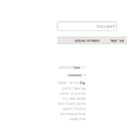
צור קשר
הספרות ואנחנו
11 דצמ 2013
Date:
0
Comment:
או. הנרי
,
אטלס
,
Tag:
אנני אוקלי
,
דו־קרב
,
הבדרן וו. סי. פילדס
,
הקדוש ויטוס
,
כיכר
מדיסון
,
ליאונרד וולטר
ג'רום
,
סיריל סקוט
,
קורנליוס ואנדרבילט
,
שליט אנשים