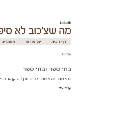
LinkedIn
דף הבית
על אודות
מאמרים
אטלס
בתי ספר ובתי ספר
בתי ספר ובתי ספר ג'רום וורן1 הזקן גר בבית השווה מאה אלף דולר ברחוב חמישים סופוורת' – 35 מזרח2.
קרא עוד