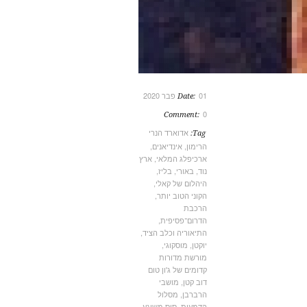
01 פבר 2020
Date:
0
Comment:
אדוארד הנרי
Tag:
הרימון
,
אינדיאנים
,
ארכיפלג המלאי
,
ארץ
נוד
,
באורי
,
בליז
,
היהלום של קאלי
,
הקוני הטוב יותר
,
הרכבת
הדרום־פסיפית
,
התיאוריה וכלב הציד
,
יוקטן
,
מוסקוגי
,
מורשת מדורות
קדומים של ג'ון טום
דוב קטן
,
מושבי
הרברבן
,
מסלול
הדמעות
,
סוס משוגע
,