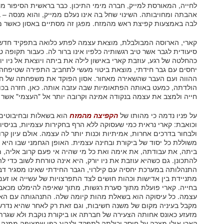
לחייה, המאורסת למייק, חברה מימי התיכון. כבר בראשית הסיפור מט
אהבתה ומחויבותה. השינוי שחל בה אינו נעלם ממייק, והוא מנסה –
לבה באמצעות קפיצת ראש מהמזח. מפגן זה מסתיים באסון כאשר מיי
קארי, הארוסה המבולבלת, מוצאת עצמה לפתע כלואה בתפקיד חדש 
סיעודית לגבר אשר טיב רגשותיה כלפיו אינו ברור לה. כעבור תקופה
כהחלטה של רגע, עוזבת קארי באישון לילה את ביתה ויוצאת אל ניו 
יחסים עם גבר חידתי, מוצאת ביטוי מעשי לתחביב התפירה שטיפחה
ההווה ועם העבר שהשאירה מאחור. אסון הפוקד את משפחתה של חבר
הולדתה, כמעט באותה הפתאומיות שבה עזבה אותה. כאן, חזרה בכ
חייה ולמצב את עצמה בנקודה אמינה וקרובה יותר אל "העצמי" אשר
על פניו נדמה כי מהותו של
הקפיצה מהמזח
הוא בשאלות ובחיבוטים
וכואבת: קארי נראית כמי שעסוקה ללא הרף בחקירות עצמיות, בניסיו
ולבחור בדרכים אחרות, אמיתיות וכנות יותר לה עצמה. אולם עיון קרו
משוללת כל יסוד של ביקורת ובחינה עצמית. האופן הגחמני שבו היא 
ביתה, את עבודתה, את אימה ואת כל מי שהיה אי פעם קרוב אליה, מב
להתכונן. גם כשהיא עוזבת את ניו יורק, היא אינה טורחת לשוב כדי ל
התנהלותה במערכת יחסיה עם קילרוי, הגבר החידתי שאינו מסגיר דבר
מתניידת בין אדישות וכהות חושים לצד התפרצויות של עשייה או זעם 
בחייה. קארי פועלת מתוך סערת רגשות, מתוך שאיפה להימלט מכאב 
עצמה. כל עיסוקה הוא בשאלת מהות קיומה שלה. התנהגותה עם האחר
מקבל בעיניה מקום של משנה חשיבות, וגם זאת רק לאחר שהיא נדרשת ל
מזעזע כאונס אחותה הצעירה של חברתה או ביקורת נוקבת ולא שגרת
קארי אולי מצרה על חוסר יכולתה לתפקד ולנהוג כפי שמצופה ממנה