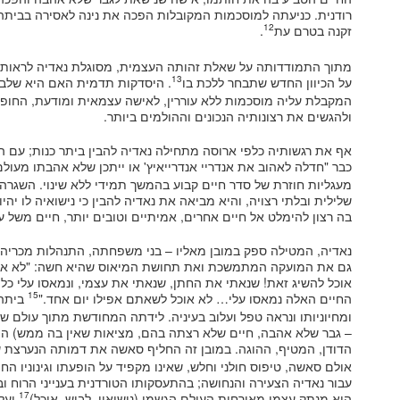
רודנית. כניעתה למוסכמות המקובלות הפכה את נינה לאסירה בביתה,
12
זקנה בטרם עת
.
מתוך התמודדותה על שאלת זהותה העצמית, מסוגלת נאדיה לראות א
13
על הכיוון החדש שתבחר ללכת בו
. היסדקות תדמית האם היא שלב
המקבלת עליה מוסכמות ללא עוררין, לאישה עצמאית ומודעת, החופש
ולהגשים את רצונותיה הנכונים וההולמים ביותר.
אף את רגשותיה כלפי ארוסה מתחילה נאדיה להבין ביתר כנות; עם ה
כבר "חדלה לאהוב את אנדריי אנדרייאיץ' או ייתכן שלא אהבתו מעולם
מעגליות חוזרת של סדר חיים קבוע בהמשך תמידי ללא שינוי. השגרה 
שלילית ובלתי רצויה, והיא מביאה את נאדיה להבין כי נישואיה לו יהי
בה רצון להימלט אל חיים אחרים, אמיתיים וטובים יותר, חיים משל 
נאדיה, המטילה ספק במובן מאליו – בני משפחתה, התנהלות מכריה 
גם את המועקה המתמשכת ואת תחושת המיאוס שהיא חשה: "לא אוכל…
אוכל להשיג זאת! שנאתי את החתן, שנאתי את עצמי, ונמאסו עלי כל 
15
החיים האלה נמאסו עלי… לא אוכל לשאתם אפילו יום אחד."
ביתה,
ומחיוניותו ונראה טפל ועלוב בעיניה. לידתה המחודשת מתוך עולם ש
– גבר שלא אהבה, חיים שלא רצתה בהם, מציאות שאין בה ממש) ה
הדודן, המטיף, ההוגה. במובן זה החליף סאשה את דמותה הנערצת ש
אולם סאשה, טיפוס חולני וחלש, שאינו מקפיד על הופעתו וגינוניו החיצו
עבור נאדיה הצעירה והנחושה; בהתעסקותו הטורדנית בענייני הרוח ו
17
הוא מנתק עצמו מאורחות העולם הגשמי (נישואין, לבוש, אוכל)
ועל 