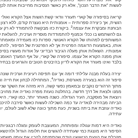
לעשות "את הדבר הנכון", אלא רק כאשר הנסיבות מחייבות אותה לכך,
קריאה בסיפורה של קארי תעורר וודאי קשת רגשות אצל הקורא ואולי 
רגשית, אך כיצירה ספרותית – אומנותית היא נעצרת קודם, ללא רצו
2
הבוחנת ומבקרת את עצמה
. ביקורת כזו מבקשת להתמודד לא רק ע
גם להשתמש בו ככלי וכמנוף להתמודדות מוסרית וערכית, להעלאת ש
המשותפים למהותו של הקורא האנושי. ספרות כזו מעמידה ומאמתת 
אותו, באמצעות הדוגמה הפרטית אך לא הפרטנית של הסיפור, להתבונן
אמונותיו. השאלות אותן מעלה הגיבור הבדיוני על אודות מעשיו בסיפ
אותן מפנה הקורא אל עצמו. סיפורה של קארי, על אף המערך האומנות
בלבד ואינו מעורר את הקורא לדיון בהיבטים הטובים והגרועים בבחירות
יצירה בעלת מבנה עלילתי דומה אך עם תפיסה רעיונית וערכית שונה
4
סיפור זה הוא בצעירה מאורסת, נאדיה
, המתחילה לבחון את חייה ו
מתוך הרהורים נוקבים ובמאמץ נפשי קשה, היא מזהה את השקר שני
ממנו ולצאת אל דרך חדשה. בהחלטה נועזת מפרה נאדיה את מחויבו
ויוצאת אל מוסקבה, העיר הגדולה. כשנה מאוחר יותר, כמו קארי, הי
הביתה מבהירה לנאדיה עד כמה השכילה לעשות כאשר סירבה להיכנע
נאדיה עוזבת את ביתה בשנית, כעת מתוך כוונה שלא לשוב לעולם, יו
עתידה.
נאדיה היא דמות עגולה ומפותחת, המעוצבת לעומק ומגלה רבגוניות
הסיפור היא מוצגת כמי שעתידה להגשים את חלומה הגדול ולהינשא 
מקבלת את הצעת הנישואין קודם שהתפנתה להבין את עומק משמעותה