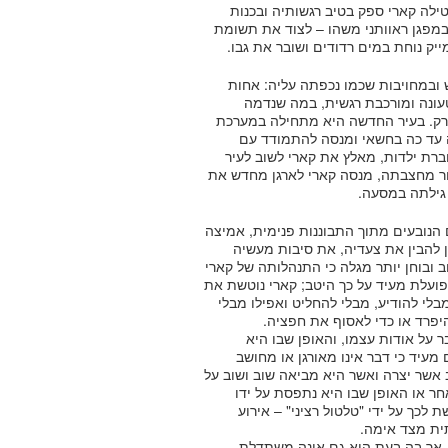
ילה קארי ספק בטיב רגשותיה ובכנות
 במפגן ראוותני משהו – לצוד את תשומת
ק נוחת במים רדודים ושובר את גבו.
ובמחויבות שכמו נכפתה עליה: אחות
 טעונה ומורכבת רגשית, במה שנדמה
יורק. בעיר החדשה היא מתחילה במערכת
 עד כה בחשאי ומנסה להתמודד עם
ת ילדות, מאלץ את קארי לשוב לעיר
ור מחצבתה, מנסה קארי לארגן מחדש את
 גילתה במסעה.
 הנובעים מתוך התבוננות פנימית, אמיצה
ן להבין את צעדיה, את סיבות מעשיה
ב ובוחן יותר מגלה כי התנהלותה של קארי
פועלת מעיד על כך היטב; קארי נוטשת את
לי להודיע, מבלי להחליט ואפילו מבלי
היפרד או כדי לאסוף את חפציה.
 על אודות עצמו, והאופן שבו היא
מעיד כי דבר אינו מאורגן או מחושב
אשר יצרה ואשר היא מביאה שוב ושוב על
 או האופן שבו היא נתפסת על ידו
כך על ידי "טלטול רציני" – אירוע
ית מצד אימה.
, אך בה בעת היא גם אינה משתדלת