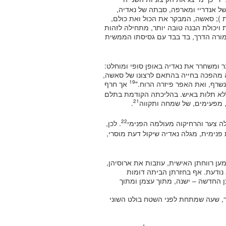
ל אנדריי ומארפה, סבתה של נאדיה,
); סאשה, המבקר את הכול ואת כולם,
ת ויכולת הבנה טובה יותר, מתחילה לזהות
מורה הדרך, בד בבד עם גסיסתו הממשית
ומשחרר את נאדיה באופן סופי ומוחלט:
ה מהפכה בחייה בהתאם לרצונו של סאשה,
19
ונשרף, ואת האפר פיזרה הרוח."
אך חרף
 ללא תלות באיש. בהליכתה הקודמת בתלם
21
 מפעימים, של שמחה ותקווה
.
22
לה צער והרחיקוה מעולמה הפנימי
. לכן,
פנימית, מגלה נאדיה שיקול דעת מוסרי,
ען רווחתן האישית, עוזבות את ארוסיהן,
א נודעת. אף בחזרתן הביתה דומות
ן החדשה – ישנה, מתוך עצמן ומתוך
בד, שעה שמתחת לפני השטח בולט השוני