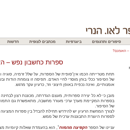
סיפורים ותרגומים
ביוגרפיות
מכתבים לצופית
חדשות
 – האומנם?
ספרות כחשבון נפש – ה
תחת מטרייתה הכמו אין־סופית של הספרות, על שלל זרמיה, סוגיה ו
של הסיפור ככלי בוחן מוסרי לחיי האדם. תפיסה זו צומחת הודות ובש
אומנותיים, ואינה נכפית באופן חיצוני וזר, כרעיון עקר מרגש.
מובן כי לא כל יצירה ספרותית, מעצם הגדרתה, מכוננת רצון לבחינה 
בספרות המקיימת מערך ערכי מעורר מחשבה, מתאפשרת גם התמודדו
של הסיפור.
לצורך המחשת הרעיון יש להידרש תחילת להבדל בין ספרות המציגה כ
לספרות היוצרת התבוננות ערכית של ממש.
1
עניינו של הספר
הקפיצה מהמזח
, הוא בהעמדת שאלות קיומיות מצד