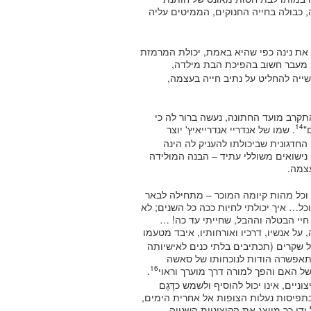
 כבולה בחייה החנוקים, הממיטים עליה
ת נינה כפי שהיא באמת, יכולת המרמזת
 מעבר חשוב בהפיכת הבת מילדה,
ייה להחליט על נתיב חייה בעצמה,
תקרב מועד החתונה, נעשה ברור לה כי
14
"
. שמו של אנדריי אנדרייאיץ' יוצר
החדגונית שביכולתו להעניק לה הינה
ו נישואים משוללי עתיד – הבנה המולידה
עצמה.
וכל מהות קיומה המוכר – מתחילה לבאר
 איך יכולתי לחיות ככה כל השנים; לא
חיי הבטלה וההבל, שחייתי עד כה! …
 על אנשיו, דרכיו ואורחותיו, איבד מטעמו
ל שקרים (תכתיבים בלתי כנים לאישיותה
תאפשרה הודות לנוכחותו של סאשה
16
ל האם והפך למורה דרך מוערך וראוי
.
ניים, אינו יכול להוסיף ולשמש כדֶּגֶם
בתפיסות נעלות הצופות אל אחרית הימים,
ידי כך מייצג את הקיצוניות השנייה