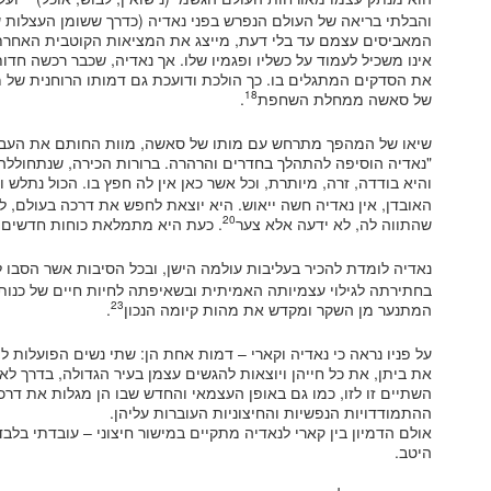
והבלתי בריאה של העולם הנפרש בפני נאדיה (כדרך ששומן העצלות ש
המאביסים עצמם עד בלי דעת, מייצג את המציאות הקוטבית האחרת 
אינו משכיל לעמוד על כשליו ופגמיו שלו. אך נאדיה, שכבר רכשה חדו
את הסדקים המתגלים בו. כך הולכת ודועכת גם דמותו הרוחנית של 
18
של סאשה ממחלת השחפת
.
שיאו של המהפך מתרחש עם מותו של סאשה, מוות החותם את העבר 
"נאדיה הוסיפה להתהלך בחדרים והרהרה. ברורות הכירה, שנתחולל
והיא בודדה, זרה, מיותרת, וכל אשר כאן אין לה חפץ בו. הכול נתלש 
האובדן, אין נאדיה חשה ייאוש. היא יוצאת לחפש את דרכה בעולם,
20
שהתווה לה, לא ידעה אלא צער
. כעת היא מתמלאת כוחות חדשים,
נאדיה לומדת להכיר בעליבות עולמה הישן, ובכל הסיבות אשר הסבו 
בחתירתה לגילוי עצמיותה האמיתית ובשאיפתה לחיות חיים של כנות 
23
המתנער מן השקר ומקדש את מהות קיומה הנכון
.
על פניו נראה כי נאדיה וקארי – דמות אחת הן: שתי נשים הפועלות למ
את ביתן, את כל חייהן ויוצאות להגשים עצמן בעיר הגדולה, בדרך ל
השתיים זו לזו, כמו גם באופן העצמאי והחדש שבו הן מגלות את דרכ
ההתמודדויות הנפשיות והחיצוניות העוברות עליהן.
אולם הדמיון בין קארי לנאדיה מתקיים במישור חיצוני – עובדתי בל
היטב.