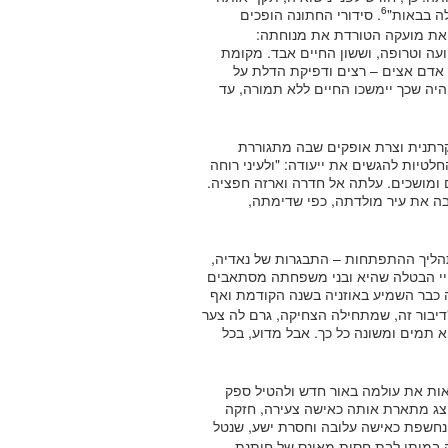
6
לה בבאות"
. סידורי החתונה הופכים
פאת מועקה הטורדת את מנוחתה:
עה וטרופה, וששון החיים אבד. מקומת
אדם אצים – רצים ודפיקת הדלת על
ה היה שכך יימשכו החיים ללא תמורה, עד
 קרתנית וצרת אופקים שבה מתגוררת
טיות להגשים את ייעודה: "ולעיני רוחה
ם ומושכים. עלתה אל חדרה וארזה חפציה.
בה את עיר מולדתה, כפי שדימתה,
תהליך ההתפתחות – התבגרות של נאדיה,
חיי הבטלה שהיא ובני משפחתה מסתאבים
 כבר השמיע באוזניה בשנה הקודמת ואף
 "דיבור זה, שמתחילה הצחיקה, גרם לה צער
 תמים ומשונה כל כך. אבל מדוע, בכל
אות את עולמה באור חדש ולהטיל ספק
יצג מתארת אותה כאישה צעירה, חזקה
נחשפת כאישה עלובה וחסרת ישע, שנטל
 במותו לבת חסות מאונס של חותנת