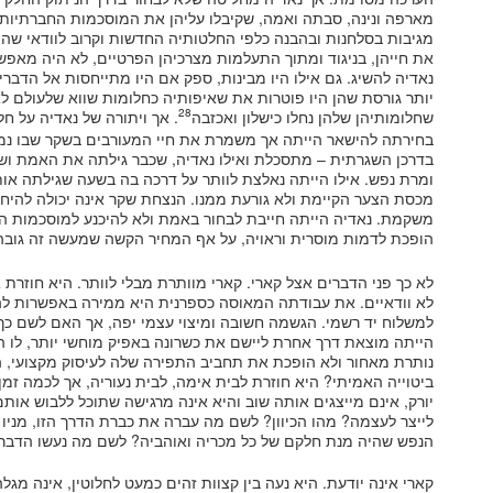
מארפה ונינה, סבתה ואמה, שקיבלו עליהן את המוסכמות החברתיות 
מגיבות בסלחנות ובהבנה כלפי החלטותיה החדשות וקרוב לוודאי שהיו 
את חייהן, בניגוד ומתוך התעלמות מצרכיהן הפרטיים, לא היה מאפ
נאדיה להשיג. גם אילו היו מבינות, ספק אם היו מתייחסות אל הדברים
יותר גורסת שהן היו פוטרות את שאיפותיה כחלומות שווא שלעולם לא
28
שחלומותיהן שלהן נחלו כישלון ואכזבה
. אך ויתורה של נאדיה על ח
בחירתה להישאר הייתה אך משמרת את חיי המעורבים בשקר שבו נמצ
בדרכן השגרתית – מתסכלת ואילו נאדיה, שכבר גילתה את האמת ו
ומרת נפש. אילו הייתה נאלצת לוותר על דרכה בה בשעה שגילתה אות
מכסת הצער הקיימת ולא גורעת ממנו. הנצחת שקר אינה יכולה להיח
משקמת. נאדיה הייתה חייבת לבחור באמת ולא להיכנע למוסכמות השג
הופכת לדמות מוסרית וראויה, על אף המחיר הקשה שמעשה זה גובה
לא כך פני הדברים אצל קארי. קארי מוותרת מבלי לוותר. היא חוזרת 
לא וודאיים. את עבודתה המאוסה כספרנית היא ממירה באפשרות ל
למשלוח יד רשמי. הגשמה חשובה ומיצוי עצמי יפה, אך האם לשם כך
הייתה מוצאת דרך אחרת ליישם את כשרונה באפיק מוחשי יותר, לו 
נותרת מאחור ולא הופכת את תחביב התפירה שלה לעיסוק מקצועי, 
ביטוייה האמיתי? היא חוזרת לבית אימה, לבית נעוריה, אך לכמה זמן?
יורק, אינם מייצגים אותה שוב והיא אינה מרגישה שתוכל ללבוש אותם
לייצר לעצמה? מהו הכיוון? לשם מה עברה את כברת הדרך הזו, מניו 
הנפש שהיה מנת חלקם של כל מכריה ואוהביה? לשם מה נעשו הדבר
קארי אינה יודעת. היא נעה בין קצוות זהים כמעט לחלוטין, אינה 