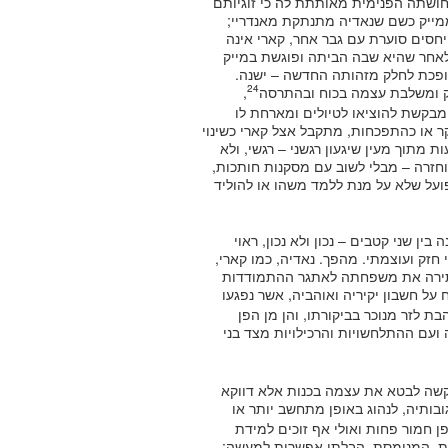
תחושתה הפנימית מאותתת לה כי זוגיותם
ממייק כשם שנאדיה מתנתקת מאנדריי;
חסים סוערת עם גבר אחר, קארי אינה
לאחר שהיא שבה הביתה ופוגשת במייק
ופכת לחלק מזהותה החדשה – ישנה.
24
יק ומשלבת עצמה בכוח ובהתרסה
,
מבקשת להוציאו לטיולים ומארחת לו
 או כהתפכחות, מתקבל אצל קארי כשינוי
ת מתוך מעין שיגעון רגשני – רגשי, ולא
וחזרה – מבלי לשוב עם מסקנות חותכות,
פועל שלא על מנת ללמד משהו או להוליד
ן שני קטבים – נכון ולא נכון, ראוי
י חזק ועוצמתי. מהפך. נאדיה, כמו קארי,
תירה את משפחתה לאתגר ההתמודדות
על חשבון יקיריה ואוהביה, אשר נפגעו
ת לזר מנוכר בביקורתו, והן מן הפן
ועם ההתלחשויות והרכילויות מצד בני
יקשה לבטא את עצמה בכנות אלא דווקא
ובותיה, לנהוג באופן מתחשב יותר או
 חמור פחות ואולי אף זוכים למידת
ית, המנומסת, הבלתי אפשרית למעשה;