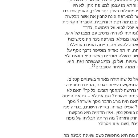
והתאימו עצמן למצופה מהן, לא היו
מסכלות בעדן. יתר על כן, האופן שבו בנו
שר למארפה ונינה להבין את אשר מבקשת
 בנימה רצינית וחיובית. הסברה ההגיונית
 יוכלו לבוא על מימושם, כדרך
לומותיה לא היה מיטיב עם מצבו של איש.
או ממילא; מארפה נינה היו ממשיכות
שאפה להגשימה, הייתה הופכת אומללה
ה, הייתה נאדיה מוסיפה נדבך נוסף על
שב כמעלה מוסרית כאשר היא פוגעת ולא
ויות, ועל כן, מרגע שעשתה זאת, היא
29
 ממנה ומיתר הסובבים
.
אל כל שהותירה מאחור בשינויים קטנים,
התמקצע בעיצוב בגדים, הפיכת תחביבה
 נדרשה למהפך תובעני כל כך? האם לא
הייתה נשארת? וגם אם לא – גם אם הייתה
האם היה גורע הדבר מסך אושרה? מסך
 אפילו בגדיה, בגדיה הישנים, בגדיה מניו
 בוויסקונסין. איזו תדמית היא מבקשת
יורק וחזרה? מה הייתה תכליתו של מפח
ים? בשם איזו מטרה?
מגלה מה היא מחפשת כשם שאינה מבינה מה