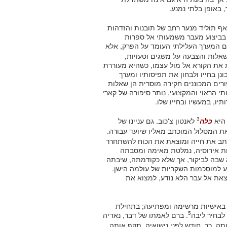
 באופן בלתי נמנע.
אף תוליד מנער רחב של תובנות והזדהות
ן בביצוע מעבר משמעותי אל ספרות
ם המערך העלילתי העומד על הפרק, אלא
אלות והצבעה על משגים וטעויות,
את הקורא אל מול עצמו, כשהיא מעוררת
 בחייו ולבחון את תפיסותיו ומערך
ורים המכוננים חקירה מוסרית הן שאלות
י הראוי והמקצועי, נותר סיפורה של קארי
יו, במעשיו ובחייו שלו.
3
 היא
כלה
לאנטון צ'כוב. גם עניינו של
את המסלול המוכתב מאליו שיועד עבורה.
תב את חייה ומוצאת את הכוח להשתחרר
ת אירוסיה, נמלטת מאימה ומסבתה
א שבה לביקור, אך שלא כקודמתה, שיבתה
 למוסכמות השקריות של עולמה הישן.
צאת אל עבר הלא נודע, למצוא את
 באישיות מרשימה ומפתיעה; בתחילת
5
לבחיר ליבה
. ברם לאמתו של דבר, נאדיה
. כך, חודש לפני נישואיה, תקף אותה