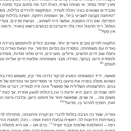
מעין "פחד נסתר, אי מנוחה נשית, כאילו דבר מה סתום וכבד מחכה 
מכבידים ושנואים בעיני הכלה לעתיד, המתקשה להירדם בלילות, מ
"החתונה נקבעה לשביעי ביולי, אך השמחה רחוקה. השינה בלילות קטו
המרתף, שם היה המטבח, אפשר היה לשמוע… נקישת סכינים, צעדי 
הגלגל. ריח תרנגול הודו צלוי ודובדבנים כבושים נישאו באוויר, ודומ
7
אין סוף!"
התקווה לחיים טובים וראויים יותר, שאינם יכולים להתממש בעיירה
נאדיה עם משפחתה, נמסרת גם בסיום הסיפור, עת יוצאת נאדיה בהחל
נתגלו שוב חיים חדשים, גדולים, מעניינים, חיים מלאי סודות, מפתי
ולמחרת היום, בבוקר, נפרדה מבני משפחתה ומלאת חיים ועליזה עז
8
לעולם."
סאשה, ידיד המשפחה המגיע לביקור כדרכו מדי קיץ, משמש כזרז ב
כשהוא מעלה בפניה את טיעונו בדבר אי מוסריותם ואי טהרתם של 
9
בהם. התרשמותו השלילית של סאשה
אינה זרה לנאדיה; דברים אלה
לפני שנתיים. היטב היא יודעת כי אין ביכולתו לטעון אחרת. אך כעת
משום מה… זה שנים, שסאשה חוזר על פזמונו הישן, ובדברו נראה הוא
10
זאת, תוסיף להרהר בו. מדוע?"
נאדיה, שעד כה הגיבה בזלזול לדברי הביקורת והתוכחה, מתחילה לר
באמיתות הידועות לה. ראשית נבחנת דמות אמה – נינה; תמונת הה
11
ויפה – התגלמות שלמות וכבוד אצילי
. ברם אט – אט היא מתגלה ו
החיים הטביע בה את חותמו; אישה שנישאת לגבר שלא אהבה והפכה