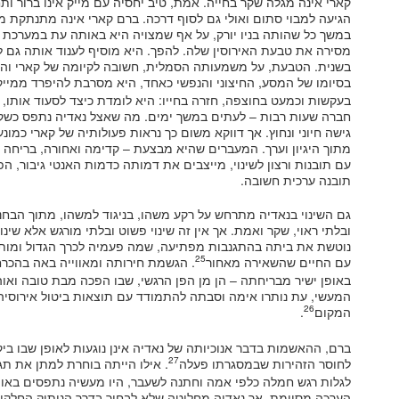
קארי אינה מגלה שקר בחייה. אמת, טיב יחסיה עם מייק אינו ברור ו
הגיעה למבוי סתום ואולי גם לסוף דרכה. ברם קארי אינה מתנתקת 
במשך כל שהותה בניו יורק, על אף שמצויה היא באותה עת במערכת י
מסירה את טבעת האירוסין שלה. להפך. היא מוסיף לענוד אותה גם 
בשנית. הטבעת, על משמעותה הסמלית, חשובה לקיומה של קארי וה
בסיומו של המסע, החיצוני והנפשי כאחד, היא מסרבת להיפרד ממי
בעקשות וכמעט בחוצפה, חזרה בחייו: היא לומדת כיצד לסעוד אותו, 
חברה שעות רבות – לעתים במשך ימים. מה שאצל נאדיה נתפס כשקר
גישה חיוני ונחוץ. אך דווקא משום כך נראות פעולותיה של קארי כמונעו
מתוך היגיון וערך. המעברים שהיא מבצעת – קדימה ואחורה, בריחה 
עם תובנות ורצון לשינוי, מייצבים את דמותה כדמות האנטי גיבור, ה
תובנה ערכית חשובה.
גם השינוי בנאדיה מתרחש על רקע משהו, בניגוד למשהו, מתוך הבחנה בי
ובלתי ראוי, שקר ואמת. אך אין זה שינוי פשוט ובלתי מורגש אלא שינו
נוטשת את ביתה בהתגנבות מפתיעה, שמה פעמיה לכרך הגדול ומו
25
עם החיים שהשאירה מאחור
. הגשמת חירותה ומאווייה באה בהכרח 
באופן ישיר מבריחתה – הן מן הפן הרגשי, שבו הפכה מבת טובה ואוהב
המעשי, עת נותרו אימה וסבתה להתמודד עם תוצאות ביטול אירוסיה 
26
המקום
.
ברם, ההאשמות בדבר אנוכיותה של נאדיה אינן נוגעות לאופן שבו ב
27
לחוסר הזהירות שבמסגרתו פעלה
. אילו הייתה בוחרת למתן את תג
לגלות רגש חמלה כלפי אמה וחתנה לשעבר, היו מעשיה נתפסים באופן
הערכה מסוימת. אך נאדיה מחליטה שלא לבחור בדרך הניתוק החלק