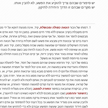
יש סיפורים שבהם צריך להוקיע את הפשע, לא להבין אותו.
יש מקרים שבהם זו הדרך היחידה לתיקון.
דמותו של גיבור
קיד, אינה מונעת דווקא על ידי מ
הונאה כפולה ומכופלת,
חיים מקובלת בקרב אנשים ללא סדר חיים מאורגן. במובן זה קיד הוא אדם א
מבקשים להפר את המוסר, על אף שהם עושים זאת. במילים אחרות, שלא כמ
רוצח בדם קר ובכוונת זדון ומבצע את פשעו לשם תכלית ברורה של הנאה הע
מערכת השיקולים המוסריים שמעשה נפשע שכזה מקפל בתוכו, קיד הוא, לפני 
תכנון או שאיפה לחיי חטא ופשע. אין לו כוונה להיות טוב כשם שאין לו כוונה
נמלט לאחר שהרג צעיר אחר בקרב יריות, אך קיים הבדל בין כוונה תחילה (ש
שאינה מייחסת למוסר חשיבות או משקל.
בסופו של דבר, קיד והרופא עושים שניהם מעשה של חסד, אולי לתועלת עצמם
החמלה והעדינות שיש במעשה זה, הוא אינו יכול לכפר על חומרת המעשה שעש
שהייתה מוטלת עליהם לו היה סיפורם מובא בפני ערכאות החוק. ועדיין, או. 
לשני גיבוריהם להמשיך בחייהם ללא ענישה מסוג כזה או אחר. יתרה מכך, 
שעשו מטה את כף המאזניים לטובתם ודן אותם לזכות ולא לחובה. יש להניח שא
של קוראיו, ששכחו את מעשי הרצח קודם למעשה המוסרי האחרון, או שהוא
הדין, כביקורת שהובאה בסיפור
(הכלא אינו מצליח להחזיר א
החזרה למוטב
ב
(שבו הקבצן מוכנס לכלא דווקא כשאינו רוצה להיעצר), א
השוטר וההמנון
חטא חמור כמו רצח ולפטור אותו בעשיית צדקה מסוג כזה או אחר? האם א
ולהבין שהוא אינו מגדיר את הפושע וכי בכל רוצח יכול להסתתר גם אדם רח
לשם חידוד המעשה הטוב שעשה הפושע עבורם ולא כדי להדגיש את חומרת