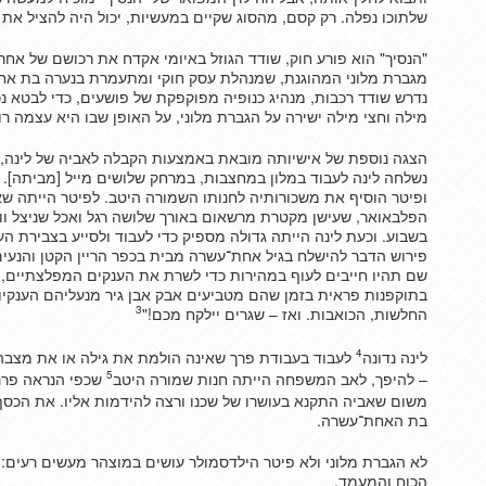
שלתוכו נפלה. רק קסם, מהסוג שקיים במעשיות, יכול היה להציל את 
"הנסיך" הוא פורע חוק, שודד הגוזל באיומי אקדח את רכושם של אחרי
מגברת מלוני המהוגנת, שמנהלת עסק חוקי ומתעמרת בנערה בת אח
נדרש שודד רכבות, מנהיג כנופיה מפוקפקת של פושעים, כדי לבטא נכו
מילה וחצי מילה ישירה על הגברת מלוני, על האופן שבו היא עצמה ר
הצגה נוספת של אישיותה מובאת באמצעות הקבלה לאביה של לינה, פ
נשלחה לינה לעבוד במלון במחצבות, במרחק שלושים מייל [מביתה].
ופיטר הוסיף את משכורותיה לחנותו השמורה היטב. לפיטר הייתה שאי
הפלבאואר, שעישן מקטרת מרשאום באורך שלושה רגל ואכל שניצל ווי
בשבוע. וכעת לינה הייתה גדולה מספיק כדי לעבוד ולסייע בצבירת ה
פירוש הדבר להישלח בגיל אחת־עשרה מבית בכפר הריין הקטן והנעי
שם תהיו חייבים לעוף במהירות כדי לשרת את הענקים המפלצתיים, ב
בתוקפנות פראית בזמן שהם מטביעים אבק אבן גיר מנעליהם הענקי
3
החלשות, הכואבות. ואז – שגרים יילקח מכם!"
4
לינה נדונה
לעבוד בעבודת פרך שאינה הולמת את גילה או את מצבה
5
– להיפך, לאב המשפחה הייתה חנות שמורה היטב
שכפי הנראה פר
משום שאביה התקנא בעושרו של שכנו ורצה להידמות אליו. את הכסף 
בת האחת־עשרה.
לא הגברת מלוני ולא פיטר הילדסמולר עושים במוצהר מעשים רעים:
הכוח והמעמד.