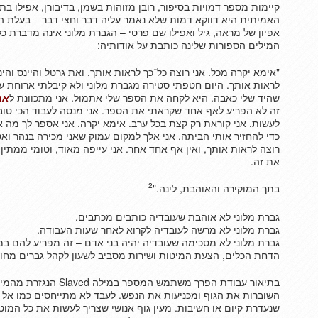
קיימות מספר דמויות בסיפור, רובן מזוהות בשמן, בדיבורן, אפילו בתי
האמיתית היא דווקא דמות שלא נאמר עליה דבר וחצי דבר – בעלת המל
אפיון של מראה, גיל ואפילו שם פרטי – הגברת מלוני אינה מדברת כל
המילים הספורות שלינה כותבת על אודותיה:
"אימא יקרה מכל. אני רוצה כל־כך לראות אותך, ואת גרטל והיינס והינר
לראות אותך. היום חטפתי סטירה מגברת מלוני ולא קיבלתי ארוחת ער
שהיד שלי כאבה. היא לקחה את הספר שלי אתמול. אני מתכוונת ל
אג
זה לא הפריע לאף אחד שקראתי את הספר. אני מנסה לעבוד הכי טוב 
לעשות. אני קוראת רק קצת בכל ערב. אימא יקרה, אני אספר לך מה א
כדי להחזיר אותי הביתה, אני אלך למקום עמוק שאני מכירה בנהר ואטב
רוצה לראות אותך, ואין אף אחד אחר. אני עייפה מאוד, וטומי ממתי
את זה.
2
בתך המוקירה והאוהבת, לינה."
גברת מלוני לא אוהבת שעובדיה כותבים מכתבים.
גברת מלוני לא מרשה לעובדיה לקרוא לאחר שעות העבודה.
גברת מלוני לא מסכימה שעובדיה יהיה בני אדם – זה מפריע להם 
הדחת הכלים, הצעת המיטות ושירות מסביב לשעון לקהל גברים מחוספ
בתיאור עבודת הפרך משתמש ה
השוברות את הגוף ומכניעות את הנפש. לעבד לא מתייחסים כמו אל עו
שנעדרת קיום או חשיבות. מעין גוף אנושי שצריך לעשות את כל המוט