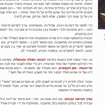
חמלה, חרטה או רגשות אשמה לצד אנוכיות, נועזות והעדר עכבות מוג
ובין נבדקים אחרים. במילים אחרות, הם לא חכמים יותר – הם פשוט
חוקים חלים עליהם כפי שהם חלים על כל אחד ואחת – הם אלה שבוח
אין על כך שום דבר מסקרן, שלא לומר מרתק, שניתן להגיד.
כדי לספר על דמויות רעות, שליליות, מושחתות, צריך לפרוש לרווחה 
רעה – היא מתהווה לכדי רשעות בגין נסיבות חיים וסביבה, וכדי לספ
בהן ובהבנתן.
הבעיה בהעמקה שכזו היא שהיא מעמעמת את הרושם השלילי של המ
מאותן התנהגויות ומחשבות. אם אפשר להבין – אפשר להצדיק; אם א
אפשר להצדיק או להקל אז אפשר לפחות לשרטט קו ישיר בין מצבים 
הטוב, להפוך למקלים או, במקרה הגרוע, למכמירי לב.
או. הנרי עושה זאת בעצמו בסיפור
הונאה כפולה ומכופלת
, כשהוא מ
חייו לגילום תפקיד של אחד מנרצחיו, רק כדי שלא לשבור את לבה הא
מריונטות
/
סם הקסמים
, הוא מעמיד שני פושעים – רופא שהוא שוד
1
דינו של זה שהוא סולד ממנו יותר על חשבון האדרתו של השני
.
הבנה יכולה לחרוץ דין לזכות או לשבט ולכן יש מקרים שבהם "אסור"
הרע הוא רע כל־כך עד שהוא נדרש להישאר כפי שהינו, מבלי לנסות לה
במשהו מחומרת המעשה.
נסיך חורשה עבותה
, אף הוא מאת או. הנרי, הוא סיפור על לינה ה
עבודת פרך במלון הנמצא בלב מחצבה, ומחולצת על ידי חברת שודד