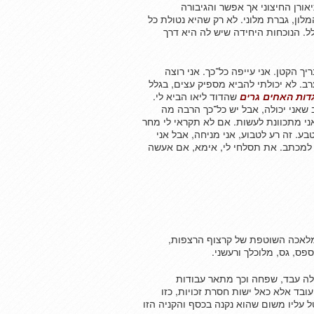
אורן החיצוני אך אפשר והגיבורה
ון, גברת מלוני. לא רק שהיא נטולת כל
ל. הנוכחות היחידה שיש לה היא דרך
יך הקטן. אני עייפה כל־כך. אני רוצה
ב. לא יכולתי להביא מספיק עצים, בגלל
דות האחים גרים
שהדוד ליאו הביא לי.
שאני יכולה, אבל יש כל־כך הרבה מה
ני מתכוונת לעשות. אם לא תקראי לי מחר
ע. זה רע לטבוע, אני מניחה, אבל אני
ן למכתב. את תסלחי לי, אימא, אם אעשה
במלאכה השוטפת של קרצוף הרצפות,
ס, גס, מלוכלך ורעשני.
מספר במילה Slaved הנגזרת מהמילה עבד, שפחה וכך מתאר עבודות
בד אלא כאל ישות חסרת זכויות, כזו
ל עליו משום שהוא נקנה בכסף והקניה הזו