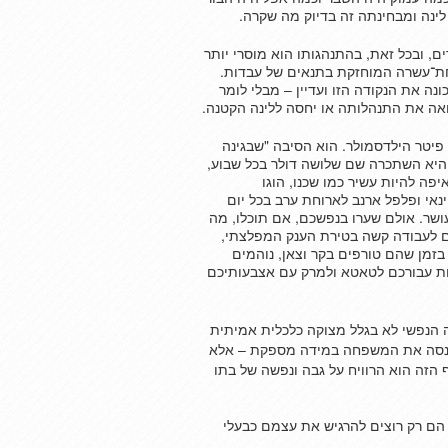
לינה ומבחינתה זה בדיוק מה שקרה.
ם, ובכל זאת, בהתנהגותו הוא מוסרי יותר
ת־עשרה המוחזקת בתנאים של עבדות.
נה את הנקודה הזו ועדיין – מבלי לומר
ואה את התנהלותה או יחסה ללינה הקטנה.
יטר הילדסמולר. הוא הסיבה "שבגינה
 היא השתכרה שם שלושה דולר בכל שבוע,
פה להיות עשיר כמו שכנו, הוגו
נאי ופלפל ארנב לארוחת ערב בכל יום
עושר. אולם שערו בנפשכם, אם תוכלו, מה
ם לעבודה קשה בטירת הענק המפלצתי,
זמן שהם טורפים בקר וצאן, נוהמים
ות עבורכם לטאטא ולמרק עם אצבעותיכם
 הנפשי לא בגלל מצוקה כלכלית אמיתית
נסה את המשפחה במידה מספקת – אלא
הזה הוא הרוויח על גבה ונפשה של בתו
 הם רק רוצים להרגיש את עצמם כבעלי