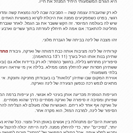
היא הגורם המשמעותי היחיד המנהל את חייו.
לא רק שהעבודה עצמה קשה – הסביבה שבה לינה נמצאת קשה ומדכא
רגשי, בפרט כשמפקיעים ממנה את היכולת לקרוא במעשיות האחים גר
שיש לה בעולמה המיוסר. זה הקש ששבר את גב הגמל. לאחר שגברת 
מחליטה להתאבד: אם אמה לא תיחלץ לעזרתה בתוך עשרים וארבע ש
זהו מצבה של לינה בביתה של הגברת מלוני.
קורותיה של לינה מציבות אותה כבת דמותה של וארקה, גיבורת
מתה 
שתיהן בנות אותו הגיל בערך (11 ו־13 בהתאמה);
סיפוריהן מתרחש בלילה, בחושך כהסתר: לא רק בדידות אלא גם (ובע
ששתיהן חסרות ישע להיחלץ ממנו ממילא. בלילה אין מי שיראה ויעזור
בלתי משמעותי.
אווירת המקום שבו שתיהן "כלואות" בו בעבודתן מחניקה וחונקת. אי 
מתאים לנפש רכה כנפשן הצעירה של לינה ווארקה.
העייפות הגופנית מכריעה אותן בעינוי לא אנושי. הן עייפות ברמה 
שפיותן ומסיבה זו סיפורה של וארקה מסתיים כדרך שהוא מסתיים.
על וארקה אף אחד לא ריחם. האנושיות שלה מעולם לא הצליחה להת
הסיפור של לינה, למרבה המזל, הוא מקרה אחר.
מציאות היום־יום מתנהלת בין אנשים באופן רגיל ומצוי. ככל שהיא נ
יותר, "נסיכיים" יותר, כדי להיחלץ ממנה. לינה הייתה יכולה להינצל
ותבוא לחלץ אותה, אבל החילוץ המפואר של "הנסיך" מוכיח למעשה 