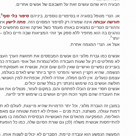
הבעיה היא שהם עושים זאת על חשבונם של אנשים אחרים.
6
או. הנרי מטפל בסוגיה זו בסיפורים נוספים, ביניהם
סיפור בלי סוף
,
חורשה עבותה
אינה שמורה רק לסיפור המסוים הזה.
מתה לישון
אינ
וההורים הטריים נמצאים באותו מעמד כשל וארקה ואינם מחפשים ל
נוהגים בה הוא מחפיר ללא ספק אך זוהי המציאות שבה חיים כולם 
7
יותר
.
אצל או. הנרי המגמה אחרת.
אנשים כמו גברת מלוני הם אנשים המבססים את תחושת הערך העצמי
לא מחליטים רק על שעות העבודה הלא־נגמרות ועל אופי העבודה כמו
בעניינים נפשיים ואישיים שאין להם שום זכות, אנושית או תעסוקת
הנשמה, שהיא הקניין האישי והפרטי היקר ביותר שיש לאדם בעולמו, 
עצמם כנעלים. אין להם חמלה, אהדה לזולת, אכפתיות למין האנושי.
חולשה ועושים בה שימוש נהנתני רק בגלל שהם יכולים.
אנשים חסרי אונים הובלו לפתחם והם, במקום לעזור, מנצלים את או
את העובדה שהם מקור הכוח הקיים ועושים בו שימוש זדוני לרעה.
במובן זה הגברת מלוני, וכל יתר הדמויות שהיא מייצגת, לעולם לא 
דמות עגולה, משתנה, רבת פנים – ואפילו לא דמות שטוחה עם מאפי
האלימה, המפקיעה מהאדם את האנושיות הבסיסית הגלומה בו מעצם
להתייחסות אנושית משלה (לכן גם שורת הסיום שלה, כמו כל הופעת
המעשה הנפשע הוא עובדה קיימת. הסברים לא יכולים לשנות אותו. הנזק