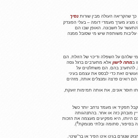
 כך שהקריאה העולה מבין שורות
נסיך
ו מציג מערך מעמדי דומה – בעלי הפונדק
התעשר על חשבונה. האופן שבו הם
– עליבות משותפת שיש מי שסובל ממנה
 שלהם על השפלה ודיכוי של הזולת. הם
 ב
מתה לישון
אלא מתערבים ברגל גסה
ית, להתערב בהם. הם משתלטים על
ועושים זאת כדי לבסס את עצמם בעיני
 הם רואים פרצה ומנצלים אותה, מזהים
תו חוסר אונים, את אותה תמימות זועקת,
תקבל תפקיד או מעמד נרחב יותר כשל
ין מובהק כזה או אחר. בהתנהגותה
 היותו, היא מפקיעים מעצמה את הזכות
8
ה בסיפור, סתומה ובלתי מנומקת
).
 שנגרם בגינו אינו הפיך או בר־שינוי.