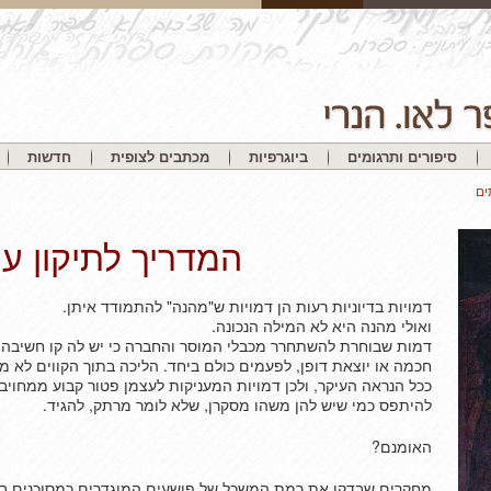
סיפורים ותרגומים
ביוגרפיות
מכתבים לצופית
חדשות
ים
המדריך לתיקון עי
דמויות בדיוניות רעות הן דמויות ש"מהנה" להתמודד איתן.
ואולי מהנה היא לא המילה הנכונה.
דמות שבוחרת להשתחרר מכבלי המוסר והחברה כי יש לה קו חשיבה ח
חכמה או יוצאת דופן, לפעמים כולם ביחד. הליכה בתוך הקווים לא 
ככל הנראה העיקר, ולכן דמויות המעניקות לעצמן פטור קבוע ממחויבו
להיתפס כמי שיש להן משהו מסקרן, שלא לומר מרתק, להגיד.
האומנם?
מחקרים שבדקו את רמת המשכל של פושעים המוגדרים כמסוכנים בי