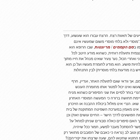
ניעים של תאוות רצח. הרצח עבורו הוא שעשוע, דרך
־מוסרי ולא בלתי מוסרי משום שמעשיו אינם
ו ב
/
, שבו הרופא הוא
סם הקסמים
מריונטות
צמית ותועלת רווחית, כשהוא מודע היטב לכל
ואחרי הכול, נער צעיר שאינו מנהל את חייו מתוך
 להיות פושע. הוא מודע לחומרת מעשיו ועל כן הוא
יש בה מודעות בלתי מוסרית) לבין התנהלות
, אך וודאי שגם לתועלת האחר, ועדיין, חרף
ו ואינו יכול לפטור אותו מחומרת העונש
הנרי בוחר לסיים את שני הסיפורים כשהוא מניח
קיימת תחושה ברורה כי המעשה המוסרי האחרון
ו. הנרי אינו מזלזל ביכולת ההבנה או הזיכרון
 אינו מאמין במערכת השפיטה המתוקנת של בית
ת הפושעים לדרך הישר – החיים עושים זאת) וכן
ך האם סיפורים כאלה סבורים שניתן למחול על
פשר להסתכל מעבר לפשע, חמור ככל שיהיה,
מן וטוב לב (נראה כי כאבם של הסובבים מתואר רק
 החטא שחטאו להם, שעה שרצחו את יקיריהם)?