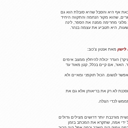
ת אף היא והסבל שהיא סובלת הוא גם
ים, שהוא מקור הנחמה והתקווה היחיד
מלוני מחרימה ממנה את הספר, לינה
עות, היא תטביע את עצמה בנהר.
לישון
מאת אנטון צ'כוב:
יקר) העדר יכולת להיחלץ ממצב אימים
. האור, אם קיים בכלל, קטן מאוד עד
אפשר לנשום. הכול תוקפני ומאיים ולא
המסכנת לא רק את בריאותן אלא גם את
ממש לכדי הצלה.
עשית מורכבת יותר דרושים מצילים גדולים
 על ידי אמה, שתקרא את המכתב בזמן
כמה עמוק היה השבר וכמה אפל היה הבור