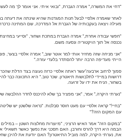
"דחי את המשרה," אמרה הגברת, "ובואי איתי. אני אומר לך מה לעשו
לאחר שאמרה אלסיי לבעל חנות המגדנות שהיא שינתה את דעתה בנ
מעילה ויצאה בעקבותיה של הגברת אל המדרכה, שם המתינה כרכרת 
"חפשי עבודה אחרת," אמרה הגברת במתכת ושחור, "וסייעי במחיצת
נכנסה אל תוך הויקטוריה ונסעה משם.
"אני מניחה שזה מחזיר אותי למר אוטר שוב," אמרה אלסיי בצער, פונ
הייתי מעדיפה הרבה יותר להסתדר בלעדי עזרה."
סמוך לרחוב ארבעה־עשר ראתה אלסיי כרזה נעוצה בצד הדלת שהכריזה:
דרושות במיידי לתלבושות תיאטרון. שכר טוב." היא התכוונה כבר להי
בשחור, הניח את ידו על זרועה.
"נערתי היקרה," אמר, "אני מפציר בך שלא להיכנס לחדר ההלבשה של
"בחיי!" קראה אלסיי עם מעט חוסר סבלנות. "נראה שלשטן יש שליטה ע
עם המקום הזה?"
"במקום הזה" אמר האיש הרציני, "מיוצרות מחלצות השטן – במילים
הבמה היא דרך להרס וחורבן. האם תסכני את נפשך כאשר תשאילי א
את, נערתי היקרה, למה מוביל התיאטרון? האם יודעת את להיכן שח