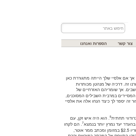
צור קשר
הספרות ואנחנו
 אך אם אלסיי שלך הייתה מתגוררת כאן
רנו זה. דרכיה של מנהטן מכותרות
השבים. אך שומריהם האזרחיים של
המסיירים במרבית השבילים המסוכנים,
זה יספר לך כיצד הנחו אלה את אלסיי
5
רודווי תחתית
. הוא היה איש זקן, עם
7
בהעדר יעד נמרץ יותר בנמצא
. הם לקחו
את הזקן הביתה, שם שכב על מיטתו למשך שנה ואז נפטר, מותיר אחריו $2.5 במזומן ומכתב ממר אוטר,
ן הזקן התייחס אל המכתב כמורשת יקרת