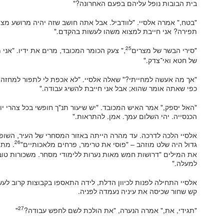
בית הבובות נופל עליהם בפעם האחרונה?"
"בטח," אמרה אלסיי. "לוודביל. אבל אתה חושב שזה יהיה מרושע מצ
תפירה? אני חייבת למצוא משהו לעשות בהקדם."
25
"סירי הבשר של מצרים
," צעק הכומר המכובד, מרים את ידיו. "אני
של חטא ואי־צדק."
"אך מה אעשה למחייתי?" שאלה אלסיי. "לא אכפת לי לתפור למחזה 
כפי שאתה אומר שהוא; אבל אני חייבת להשיג עבודה."
"האל יספק," אמר האיש המכובד. "יש שיעור תנ"ך חופשי בכל צהרי י
הכנסייה. יהי השלום עמך. אמן. להתראות."
אלסיי הלכה לדרכה. עד מהרה הייתה באזור המסחרי של העיר, השופע
26
גדול היה שלט מוזהב – "פוסי את טרימר, פרחים מלאכותיים"
. מתח
את המילים "דרושות חמש מאות נערות ללימודי מסחר. משכורות ט
למעלה."
אלסיי התחילה לפנות לכיוון הדלת, לידה התאספו בקבוצות קרוב לעש
קש שחור שכיסה את עיניה נעמדה לפניה.
27
"תגידי, את," אמרה הנערה, "את הולכת לשם לחפש עבודה?
"