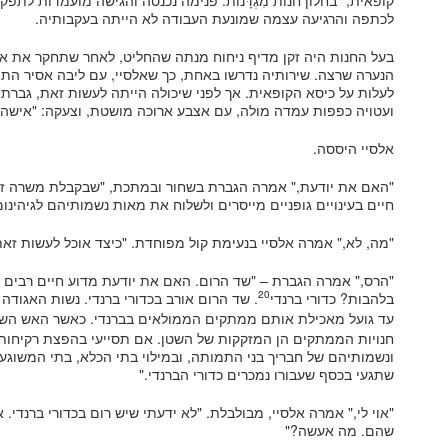
קופאית," בחלון חנות מִגְדָּנוֹת. פנימה נכנסה והגישה מועמדות לת
לכתפה והרגיעה עצמה שמונעת העבודה לא הייתה בעקבותיה.
בעל החנות היה זקן מדיף ניחוח מנתה שהחליט, לאחר שתחקר את אלסי
הנערה שרצה. שירותיה נדרשו באחת, כך שאלסיי, עם ליבה אסיר התוד
לעלות על כיסא הקופאית. אך לפני שיכולה הייתה לעשות זאת, גבר
ועטויה כפפות עמדה מולה, עם אצבע ארוכה מושטת, וצעקה: "אישה צ
אלסיי היססה.
"האם את יודעת," אמרה הגברת בשחור ובמתכת, "שבקבלת משרה זו 
חיים בעינויים גופניים מייסרים ולשלוח את מאות נשמותיהם לגיהינום
"מה, לא," אמרה אלסיי בנעימת קול מפוחדת. "כיצד אוכל לעשות זאת
"הרס," אמרה הגברת – "שד הרום. האם את יודעת מדוע חיים רבים כ
20
בלהבות? כדורי ברנדי
. שד הרום אורב בכדורי ברנדי. נשות האגודה 
עד גועל מאכילת אותם ממתקים הממולאים בברנדי. כאשר האש השטנ
חנויות הממתקים הן המזקקות של השטן. אם תסייעי בהפצת רקיחות 
ונשמותיהם של חבריך בני התמותה, ובמילוי בתי הכלא, בתי המשוגעי
שתגעי בכסף שעבורו נמכרים כדורי הברנדי."
"אוי לי," אמרה אלסיי, מבולבלת. "לא ידעתי שיש רום בכדורי ברנדי.
שהם. מה אעשה?"