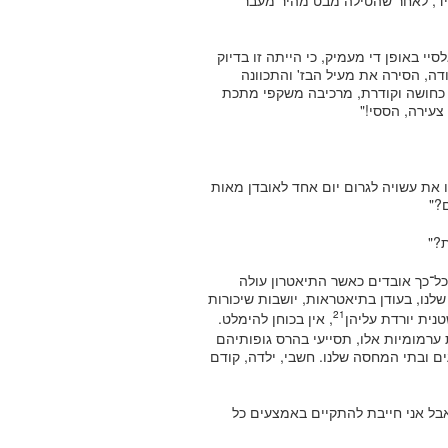
פקיד, לאחר שהטילה מבט מהיר מעבר
י באופן די מעמיק, כי הייתה זו בדיוק
ה, הסירה את מעיל הבז' והתכוונה
ת כחושה וקודרת, מרכיבה משקפי מתכת
עירה, הססי!"
את עשויה לגרום יום אחד לאובדן מאות
?"
?"
ל־כך אובדים כאשר התיאטרון עולה
שלנו, בעודן בתיאטראות, יושבות שיכורות
21
ית יורדת עליהן
, אין בכוחן להימלט.
ערמומיות אלו, תסייעי בהרס גופותיהם
ם ובתי המחסה שלנו. חשבי, ילדה, קודם
 אבל אני חייבת להתקיים באמצעים כל