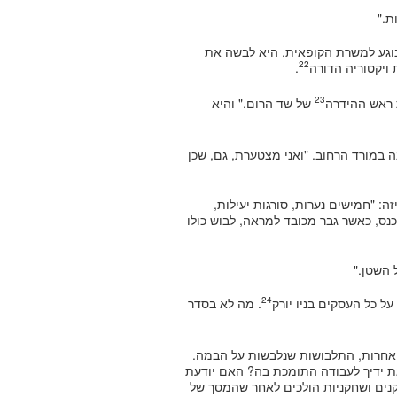
ת."
וגע למשרת הקופאית, היא לבשה את
22
ויקטוריה הדורה
.
23
 ראש ההידרה
של שד הרום." והיא
ה במורד הרחוב. "ואני מצטערת, גם, שכן
 "חמישים נערות, סורגות יעילות,
כנס, כאשר גבר מכובד למראה, לבוש כולו
 השטן."
24
ל כל העסקים בניו יורק
. מה לא בסדר
 אחרות, התלבושות שנלבשות על הבמה.
ת ידיך לעבודה התומכת בה? האם יודעת
קנים ושחקניות הולכים לאחר שהמסך של