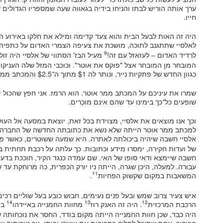
ערך אותה הוריש לבתו והניחו בידיה בגאווה שעה שמספריו הגדולים 
חייו.
היה זה האות לבעל הבית והוא צעד קדימה ומילא את חלקו באירוע הפ
לאלסיי שתתגנב לתוכה, מושכת את צעיפה הצמרי האדום על כתפיה, 
9
לרדיד האדום – לעזאזל עם זה!
מעיל הבז' הסתווי של אלסיי היה זול
המובחר מן המובחר אצל "פוקס את אוטר". וכוכבי המזל שלה העניקו 
כגוון החדש של פתקיות נייר, ונותר לה $1 מתוך ה־$2.5 והמכתב ממר אוטר.
שמרו את עיניכם על המכתב ממר אוטר. הוא הרמז. אני חפץ שהכול י
שופעים כל־כך בימינו עד שהם אינם מוכֵרים.
וכך אנו מוצאים את אלסיי, מצוידת בכל זאת, יוצאת במסעה אל הע
למכתב ממר אוטר הייתה שלא נשא את כתובתה החדשה של החברה, א
אלסיי חשבה שיהיה ביכולתה לאתרה. היא שמעה ששוטרים, כאשר פוני
חשבה שיימצא ודאי סופו של האי. שם עמדה כנגד הקיר, חוככת בדעת
עבורה. למעלה, היכן שגרה, הייתה ניו יורק הכפרית, כה מרוחקת עד
11
המשאבות במקום שקשוק הפחיות
.
איש צעיר צרוב שמש ובעל פנים נעימים, חבוש כובע בעל שוליים רכי
14
13
12
הרכבת המרכזית
. היה זה האנק רוז
מחוות החמנייה באיידהו
בד
היה כבד, שכן חוות החמנייה הייתה מקום בודד, החסר את נוכחותה 