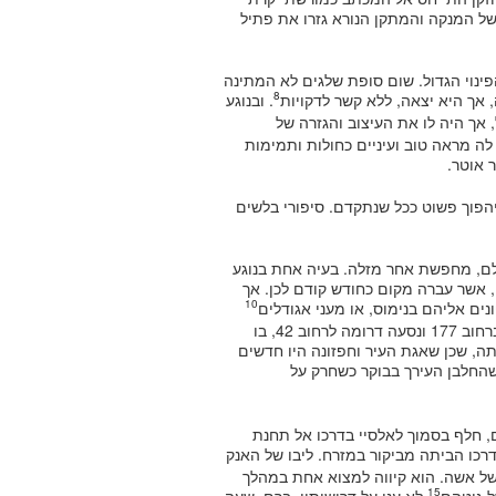
של המנקה והמתקן הנורא גזרו את פתיל
ינוי הגדול. שום סופת שלגים לא המתינה
8
אך היא יצאה, ללא קשר לדקויות
. ובנוגע
, אך היה לו את העיצוב והגזרה של
לה מראה טוב ועיניים כחולות ותמימות
הפוך פשוט ככל שנתקדם. סיפורי בלשים
ולם, מחפשת אחר מזלה. בעיה אחת בנוגע
שר עברה מקום כחודש קודם לכן. אך
10
ם אליהם בנימוס, או מעני אגודלים
של ועדות חקירה, ימסרו מידע וכתובות. כך עלתה על רכבת תחתית ברחוב 177 ונסעה דרומה לרחוב 42, בו
ה, שכן שאגת העיר וחפזונה היו חדשים
 שהחלבן העירך בבוקר כשחרק על
ם, חלף בסמוך לאלסיי בדרכו אל תחנת
רכו הביתה מביקור במזרח. ליבו של האנק
של אשה. הוא קיווה למצוא אחת במהלך
15