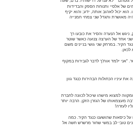
ל גוטהם
לא ענו על דרישותיו. ברם, שעה
מים של אלסיי ותנוחת הספק והבדידות
הוא יכול לאהוב אותה, ידע; והוא יקיף
היה מאושרת ותגדל שני צמחי חמנייה
 ניגש אל הנערה והסיר את כובעו רך
ישני אחד של הערצה צנועה כאשר שוטר
נגד הקיר. במרחק שני גושי בניינים משם
 לכאן.
 "אני ילמד אות'ך לדבר לגבירות במקוף
ת עיניו הכחולות הבהירות כנגד גוון
מקווה למצוא מישהו שיכול לכוונה לחברת
ה מעצמאותו של הגזרן הזקן. הרבה יותר
יו לעזרה!
 על כיסאות שהושענו כנגד הקיר. כמה
פנים טובי לב במשי שחור מרשרש חשה אל