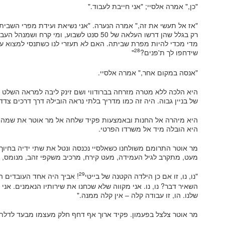
"כן," אמרה אלסיי; "אני חייבת לעבוד."
רק בגלל שהן דרשו העלאה של 50 סנט לשבוע, ומי
מדי מכדי להיות מפרת שביתה. האם לא תעזרי לנו כשתנסי למצוא 
28
שידחפו לך ת'פנים?
"
"אנסה במקום אחר," אמרה אלסיי.
היא הלכה ללא מטרה מזרחה בברודווי ושם זינק ליבה למראה השלט "
של בניין גבוה. היה זה כמו מדריך בלתי נראה הובילהּ דרך דרכים צד
היא מיהרה אל החנות ובאמצעות פקיד שלחה אל מר אוטר את שמה
היא הובלה מיד אל משרדו הפרטי.
מר אוטר התרומם משולחנו כשאלסיי נכנסה ונטל את שתי ידיה בחיוך 
מעט, מתקרב לגיל העמידה, מעט קירח, מרכיב משקפי זהב, מנומס, לב
29
"נו, נו, זו אם כן הילדה הקטנה של בייטי
! אביך היה אחד העובדים המ
השאיר דבר? נו, נו. אני מקווה שלא שכחנו את שירותיו הנאמנים. אני
שלנו. הו, זו עבודה קלה – אין קלה ממנה."
מר אוטר צלצל בפעמון. פקיד ארוך אף דחף חלק מעצמו מבעד לדלת