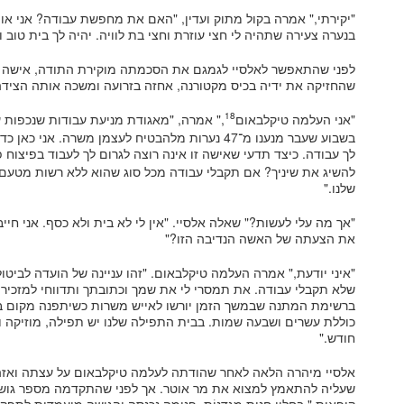
"יקירתי," אמרה בקול מתוק ועדין, "האם את מחפשת עבודה? אני אוה
בנערה צעירה שתהיה לי חצי עוזרת וחצי בת לוויה. יהיה לך בית טוב ואני אשלם 
לפני שהתאפשר לאלסיי לגמגם את הסכמתה מוקירת התודה, אישה צ
שהחזיקה את ידיה בכיס מקטורנה, אחזה בזרועה ומשכה אותה הצידה
18
"אני העלמה טיקלבאום
," אמרה, "מאגודת מניעת עבודות שנכפות 
בשבוע שעבר מנענו מ־47 נערות מלהבטיח לעצמן משרה. א
לך עבודה. כיצד תדעי שאישה זו אינה רוצה לגרום לך לעבוד בפיצוח 
להשיג את שיניך? אם תקבלי עבודה מכל סוג שהוא ללא רשות מטעם א
שלנו."
"אך מה עלי לעשות?" שאלה אלסיי. "אין לי לא בית ולא כסף. אני חי
את הצעתה של האשה הנדיבה הזו?"
"איני יודעת," אמרה העלמה טיקלבאום. "זהו עניינה של הועדה לביטו
ברשימת המתנה שבמשך הזמן יורשו לאייש משרות כשיתפנה מקום 
כוללת עשרים ושבעה שמות. בבית התפילה שלנו יש תפילה, מוזיקה ול
חודש."
אלסיי מיהרה הלאה לאחר שהודתה לעלמה טיקלבאום על עצתה ואזה
שעליה להתאמץ למצוא את מר אוטר. אך לפני שהתקדמה מספר גושי 