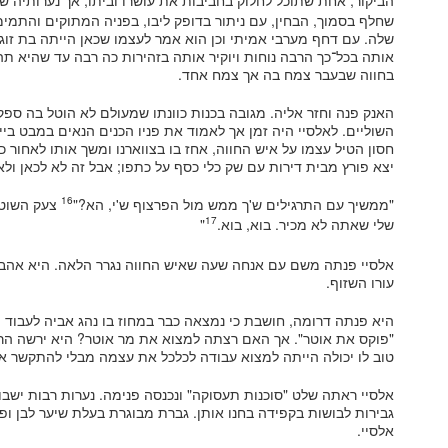
הביקור, אחת שתוכל לחלוק בחביבות את עושרו וביתו, אך נערותיה ש
שחלף בסמוך, הבחין, עם ניתור בדופק ליבו, בפניה המתוקים והתמי
שלה. עם דחף מערבי אמיתי וכן הוא אמר לעצמו שכאן הייתה בת זוגו. 
אותה בכל־כך הרבה נוחות ויוקיר אותה בזהירות כה רבה עד שהיא ת
בחווה שבעבר צמח בה אך צמח אחד.
האנק פנה וחזר אליה. מגובה בכנות כוונתו שמעולם לא הוטל בה ספק,
השוליים. לאלסיי היה זמן אך לאמוד את פניו הכנים הנאים במבט בי
חסון הטיל עצמו על איש החווה, אחז בו בצווארנו ומשך אותו לאחור כ
יצא פורץ מבית דירות עם שק כלי כסף על כתפו; אבל זה לא לכאן ולא
16
"ממשיך עם התרגילים ש'ך ממש מול הפרצוף ש'י, הא?"
צעק השוטר.
17
שלי שאתה לא מכיר. בוא, בוא.
"
אלסיי פנתה משם עם אנחה שעה שאיש החווה נגרר הלאה. היא אהבה א
עורו השזוף.
היא פנתה דרומה, חושבת כי נמצאה כבר במחוז בו נהג אביה לעבוד ו
"פוקס את אוטר". אך האם רצתה למצוא את מר אוטר? היא ירשה הרב
טוב לו יכולה הייתה למצוא עבודה לכלכל את עצמה מבלי להתקשר אל
אלסיי ראתה שלט "סוכנות תעסוקה" ונכנסה פנימה. נערות רבות ישבו
גבירות לבושות בקפידה בחנו אותן. גברת מבוגרת בעלת שיער לבן ו
אלסיי.