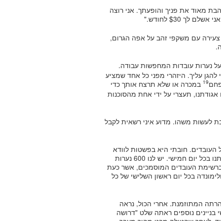
בת מאוד את פניך והופעתך. אני רוצה
לך $30 לחודש."
עירה עם משקפי זהב על אפה הגרום,
.
על נערות עובדות המחפשות עבודה.
ני כאן כדי להגן עליך. היזהרי מפני כל אחד שמציע
19
פחם
במכרה או שלא תרצח אותך כדי
גודתנו, תעצרי על ידי אחת מהסוכנות
יבת לעשות משהו. מדוע איני רשאית לקבל
ל העובדים. חובתי היא בפשטות לוודא
שלא תקבלי עבודה. את תמסרי לי את שמך וכתובתך ותדווחי למזכירתנו בכל יום חמישי. יש לנו 600 נערות
ברשימת העובדים המוסמכים, אשר כעת
ימונדה בכל יום ראשון השלישי של כל
רתה המתוזמנת. אחרי הכול, נראה
בניינים נוספים ראתה שלט "דרושה