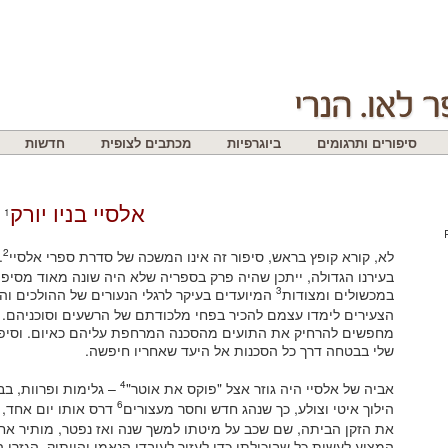
סיפורים ותרגומים
ביוגרפיות
מכתבים לצופית
חדשות
אלסיי בניו יורק
1
2
לא, קורא קופץ בראש, סיפור זה אינו המשכה של סדרת ספרי אלסיי
.
בעירנו הגדולה, ייתכן שהיה פרק בספריה שלא היה שונה מאוד מסיפו
3
במכשולים ומצודות
המיועדים בעיקר לרגלי הנעורים של ההולכים ו
הצעירים לימדו עצמם להכיר בפחי מלכודתם של הרשעים וסוכניהם. 
מחפשים להרחיק את התועים מהסכנה המרחפת עליהם כאיום. וסיפור 
שלי בבטחה דרך כל הסכנות אל היעד שאחריו חיפשה.
4
אביה של אלסיי היה גוזר אצל "פוקס את אוטר"
– גלימות ופרוות, בב
6
הילוך איטי וצולע, כך שנהג חדש וחסר מעצורים
דרס אותו יום אחד, 
המציע לעשות כל שביכולתו כדי לעזור לעובדו הנאמן והוותיק. הגזר