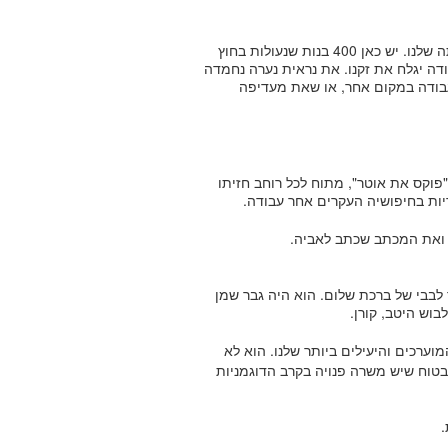
"אז אל תעשי את זה," אמרה הנערה. "אני נשיאת ועידת מפרי השביתה שלנו. יש כאן 400 בנות שנעולות בחוץ
 קרח ושמנהל העבודה יגלח את זקנו. את נראית נערה נחמדה
עבודה במקום אחר, או שאת מעדיפה
פוקס את אוטר", מתוח לכל רוחב חזיתו
דיות בחיפושיה העקרים אחר עבודה.
 ואת המכתב שכתב לאביה.
לבבי של ברכת שלום. הוא היה גבר שמן
וש היטב, קורן.
וערכים והיעילים ביותר שלנו. הוא לא
 בטוח שיש משרה פנויה בקרב הדוגמניות
.